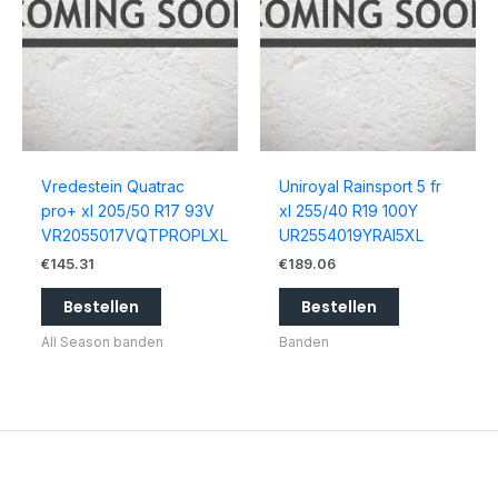
Vredestein Quatrac
Uniroyal Rainsport 5 fr
pro+ xl 205/50 R17 93V
xl 255/40 R19 100Y
VR2055017VQTPROPLXL
UR2554019YRAI5XL
€
145.31
€
189.06
Bestellen
Bestellen
All Season banden
Banden