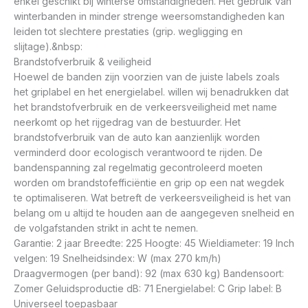
enkel geschikt bij winterse omstandigheden. Het gebruik van
winterbanden in minder strenge weersomstandigheden kan
leiden tot slechtere prestaties (grip. wegligging en
slijtage).&nbsp:
Brandstofverbruik & veiligheid
Hoewel de banden zijn voorzien van de juiste labels zoals
het griplabel en het energielabel. willen wij benadrukken dat
het brandstofverbruik en de verkeersveiligheid met name
neerkomt op het rijgedrag van de bestuurder. Het
brandstofverbruik van de auto kan aanzienlijk worden
verminderd door ecologisch verantwoord te rijden. De
bandenspanning zal regelmatig gecontroleerd moeten
worden om brandstofefficiëntie en grip op een nat wegdek
te optimaliseren. Wat betreft de verkeersveiligheid is het van
belang om u altijd te houden aan de aangegeven snelheid en
de volgafstanden strikt in acht te nemen.
Garantie: 2 jaar Breedte: 225 Hoogte: 45 Wieldiameter: 19 Inch
velgen: 19 Snelheidsindex: W (max 270 km/h)
Draagvermogen (per band): 92 (max 630 kg) Bandensoort:
Zomer Geluidsproductie dB: 71 Energielabel: C Grip label: B
Universeel toepasbaar