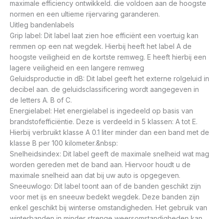
maximale efficiency ontwikkeld. die voldoen aan de hoogste
normen en een ultieme rijervaring garanderen.
Uitleg bandenlabels
Grip label: Dit label laat zien hoe efficiënt een voertuig kan
remmen op een nat wegdek. Hierbij heeft het label A de
hoogste veiligheid en de kortste remweg. E heeft hierbij een
lagere veiligheid en een langere remweg
Geluidsproductie in dB: Dit label geeft het externe rolgeluid in
decibel aan. de geluidsclassificering wordt aangegeven in
de letters A. B of C.
Energielabel: Het energielabel is ingedeeld op basis van
brandstofefficiëntie. Deze is verdeeld in 5 klassen: A tot E.
Hierbij verbruikt klasse A 0.1 liter minder dan een band met de
klasse B per 100 kilometer.&nbsp:
Snelheidsindex: Dit label geeft de maximale snelheid wat mag
worden gereden met de band aan. Hiervoor houdt u de
maximale snelheid aan dat bij uw auto is opgegeven.
Sneeuwlogo: Dit label toont aan of de banden geschikt zijn
voor met ijs en sneeuw bedekt wegdek. Deze banden zijn
enkel geschikt bij winterse omstandigheden. Het gebruik van
winterbanden in minder strenge weersomstandigheden kan