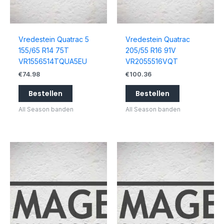
Vredestein Quatrac 5
Vredestein Quatrac
155/65 R14 75T
205/55 R16 91V
VR1556514TQUA5EU
VR2055516VQT
€
74.98
€
100.36
Bestellen
Bestellen
All Season banden
All Season banden