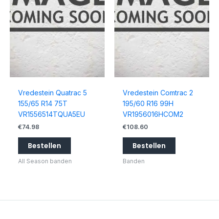
Vredestein Quatrac 5
Vredestein Comtrac 2
155/65 R14 75T
195/60 R16 99H
VR1556514TQUA5EU
VR1956016HCOM2
€
74.98
€
108.60
Bestellen
Bestellen
All Season banden
Banden