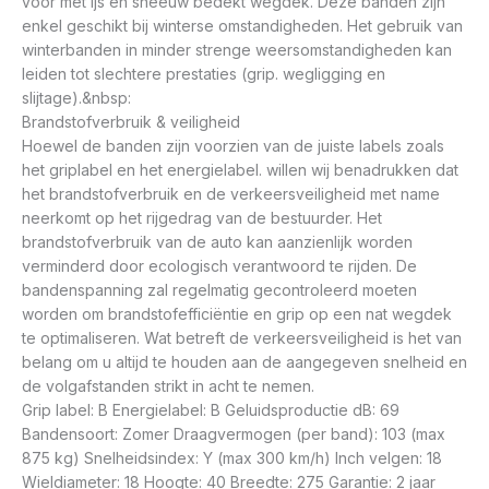
voor met ijs en sneeuw bedekt wegdek. Deze banden zijn
enkel geschikt bij winterse omstandigheden. Het gebruik van
winterbanden in minder strenge weersomstandigheden kan
leiden tot slechtere prestaties (grip. wegligging en
slijtage).&nbsp:
Brandstofverbruik & veiligheid
Hoewel de banden zijn voorzien van de juiste labels zoals
het griplabel en het energielabel. willen wij benadrukken dat
het brandstofverbruik en de verkeersveiligheid met name
neerkomt op het rijgedrag van de bestuurder. Het
brandstofverbruik van de auto kan aanzienlijk worden
verminderd door ecologisch verantwoord te rijden. De
bandenspanning zal regelmatig gecontroleerd moeten
worden om brandstofefficiëntie en grip op een nat wegdek
te optimaliseren. Wat betreft de verkeersveiligheid is het van
belang om u altijd te houden aan de aangegeven snelheid en
de volgafstanden strikt in acht te nemen.
Grip label: B Energielabel: B Geluidsproductie dB: 69
Bandensoort: Zomer Draagvermogen (per band): 103 (max
875 kg) Snelheidsindex: Y (max 300 km/h) Inch velgen: 18
Wieldiameter: 18 Hoogte: 40 Breedte: 275 Garantie: 2 jaar