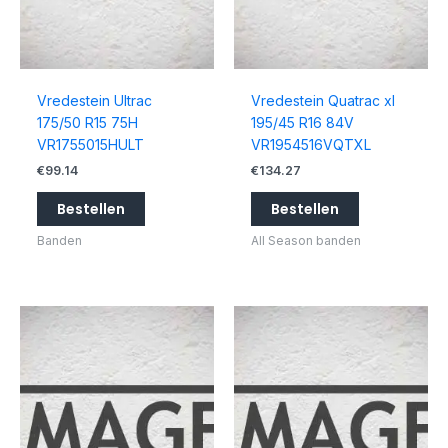
Vredestein Ultrac
Vredestein Quatrac xl
175/50 R15 75H
195/45 R16 84V
VR1755015HULT
VR1954516VQTXL
€
99.14
€
134.27
Bestellen
Bestellen
Banden
All Season banden