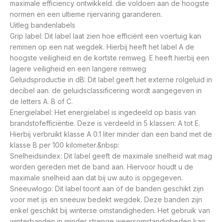
maximale efficiency ontwikkeld. die voldoen aan de hoogste
normen en een ultieme rijervaring garanderen.
Uitleg bandenlabels
Grip label: Dit label laat zien hoe efficiënt een voertuig kan
remmen op een nat wegdek. Hierbij heeft het label A de
hoogste veiligheid en de kortste remweg. E heeft hierbij een
lagere veiligheid en een langere remweg
Geluidsproductie in dB: Dit label geeft het externe rolgeluid in
decibel aan. de geluidsclassificering wordt aangegeven in
de letters A. B of C.
Energielabel: Het energielabel is ingedeeld op basis van
brandstofefficiëntie. Deze is verdeeld in 5 klassen: A tot E.
Hierbij verbruikt klasse A 0.1 liter minder dan een band met de
klasse B per 100 kilometer.&nbsp:
Snelheidsindex: Dit label geeft de maximale snelheid wat mag
worden gereden met de band aan. Hiervoor houdt u de
maximale snelheid aan dat bij uw auto is opgegeven.
Sneeuwlogo: Dit label toont aan of de banden geschikt zijn
voor met ijs en sneeuw bedekt wegdek. Deze banden zijn
enkel geschikt bij winterse omstandigheden. Het gebruik van
winterbanden in minder strenge weersomstandigheden kan