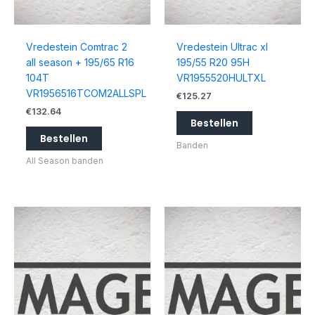
Vredestein Comtrac 2
Vredestein Ultrac xl
all season + 195/65 R16
195/55 R20 95H
104T
VR1955520HULTXL
VR1956516TCOM2ALLSPL
€
125.27
€
132.64
Bestellen
Bestellen
Banden
All Season banden