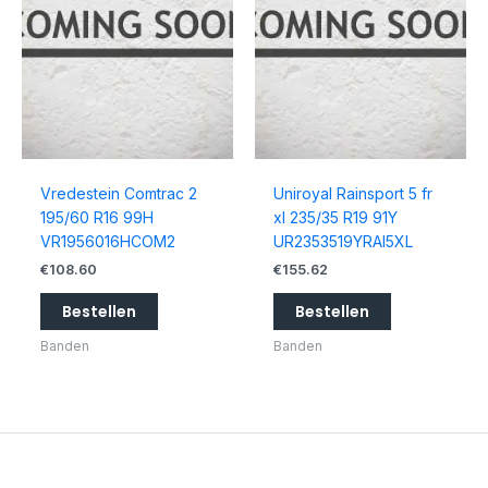
Vredestein Comtrac 2
Uniroyal Rainsport 5 fr
195/60 R16 99H
xl 235/35 R19 91Y
VR1956016HCOM2
UR2353519YRAI5XL
€
108.60
€
155.62
Bestellen
Bestellen
Banden
Banden