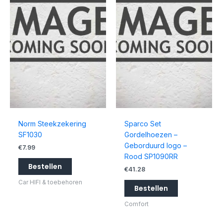
Norm Steekzekering
Sparco Set
SF1030
Gordelhoezen –
Geborduurd logo –
€
7.99
Rood SP1090RR
Bestellen
€
41.28
Car HIFI & toebehoren
Bestellen
Comfort