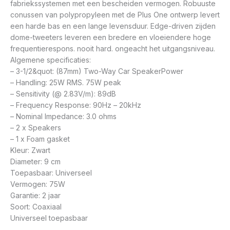
fabriekssystemen met een bescheiden vermogen. Robuuste
conussen van polypropyleen met de Plus One ontwerp levert
een harde bas en een lange levensduur. Edge-driven zijden
dome-tweeters leveren een bredere en vloeiendere hoge
frequentierespons. nooit hard. ongeacht het uitgangsniveau.
Algemene specificaties:
– 3-1/2&quot: (87mm) Two-Way Car SpeakerPower
– Handling: 25W RMS. 75W peak
– Sensitivity (@ 2.83V/m): 89dB
– Frequency Response: 90Hz – 20kHz
– Nominal Impedance: 3.0 ohms
– 2 x Speakers
– 1 x Foam gasket
Kleur: Zwart
Diameter: 9 cm
Toepasbaar: Universeel
Vermogen: 75W
Garantie: 2 jaar
Soort: Coaxiaal
Universeel toepasbaar