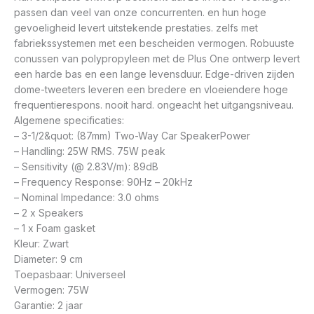
passen dan veel van onze concurrenten. en hun hoge
gevoeligheid levert uitstekende prestaties. zelfs met
fabriekssystemen met een bescheiden vermogen. Robuuste
conussen van polypropyleen met de Plus One ontwerp levert
een harde bas en een lange levensduur. Edge-driven zijden
dome-tweeters leveren een bredere en vloeiendere hoge
frequentierespons. nooit hard. ongeacht het uitgangsniveau.
Algemene specificaties:
– 3-1/2&quot: (87mm) Two-Way Car SpeakerPower
– Handling: 25W RMS. 75W peak
– Sensitivity (@ 2.83V/m): 89dB
– Frequency Response: 90Hz – 20kHz
– Nominal Impedance: 3.0 ohms
– 2 x Speakers
– 1 x Foam gasket
Kleur: Zwart
Diameter: 9 cm
Toepasbaar: Universeel
Vermogen: 75W
Garantie: 2 jaar