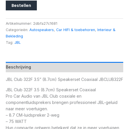
Bestellen
Artikelnummer:
2dbfa27c1681
Categorieën:
Autospeakers
,
Car HIFI & toebehoren
,
Interieur &
Bekleding
Tag:
JBL
Beschrijving
JBL Club 322F 3.5” (8.7cm) Speakerset Coaxiaal JBCLUB322F
JBL Club 322F 3.5 (8.7cm) Speakerset Coaxiaal
Pro Car Audio van JBL Club coaxiale en
componentluidsprekers brengen professioneel JBL-geluid
naar meer voertuigen.
– 8.7 CM-luidspreker 2-weg
– 75 WATT
Hun compacte ontwerp betekent dat ze in meer voertuigen