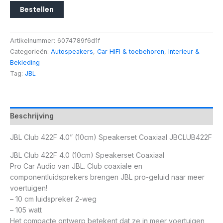
Bestellen
Artikelnummer:
6074789f6d1f
Categorieën:
Autospeakers
,
Car HIFI & toebehoren
,
Interieur &
Bekleding
Tag:
JBL
Beschrijving
JBL Club 422F 4.0” (10cm) Speakerset Coaxiaal JBCLUB422F
JBL Club 422F 4.0 (10cm) Speakerset Coaxiaal
Pro Car Audio van JBL. Club coaxiale en
componentluidsprekers brengen JBL pro-geluid naar meer
voertuigen!
– 10 cm luidspreker 2-weg
– 105 watt
Het compacte ontwerp betekent dat ze in meer voertuigen