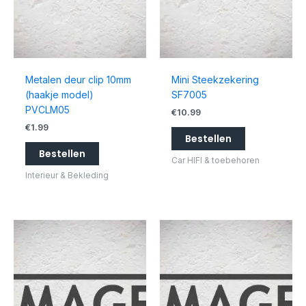
Metalen deur clip 10mm
Mini Steekzekering
(haakje model)
SF7005
PVCLM05
€
10.99
€
1.99
Bestellen
Bestellen
Car HIFI & toebehoren
Interieur & Bekleding