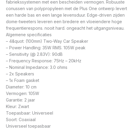
fabriekssystemen met een bescheiden vermogen. Robuuste
conussen van polypropyleen met de Plus One ontwerp levert
een harde bas en een lange levensduur. Edge-driven zijden
dome-tweeters leveren een bredere en vloeiendere hoge
frequentierespons. nooit hard. ongeacht het uitgangsniveau.
Algemene specificaties
– 4&quot: (100mm) Two-Way Car Speaker
– Power Handling: 35W RMS. 105W peak
– Sensitivity (@ 2.83V): 90dB
– Frequency Response: 75Hz – 20kHz
– Nominal Impedance: 3.0 ohms
– 2x Speakers
– 1x Foam gasket
Diameter: 10 cm
Vermogen: 105W
Garantie: 2 jaar
Kleur: Zwart
Toepasbaar: Universeel
Soort: Coaxiaal
Universeel toepasbaar