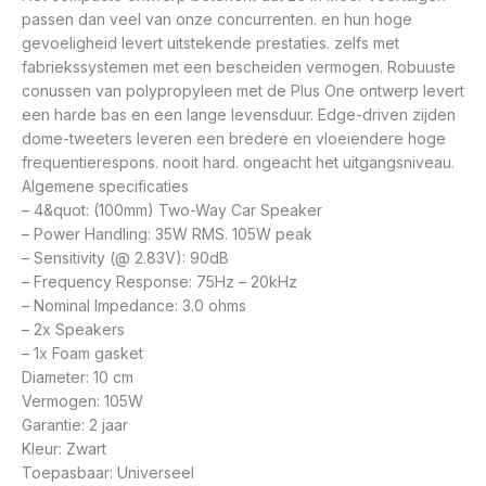
passen dan veel van onze concurrenten. en hun hoge
gevoeligheid levert uitstekende prestaties. zelfs met
fabriekssystemen met een bescheiden vermogen. Robuuste
conussen van polypropyleen met de Plus One ontwerp levert
een harde bas en een lange levensduur. Edge-driven zijden
dome-tweeters leveren een bredere en vloeiendere hoge
frequentierespons. nooit hard. ongeacht het uitgangsniveau.
Algemene specificaties
– 4&quot: (100mm) Two-Way Car Speaker
– Power Handling: 35W RMS. 105W peak
– Sensitivity (@ 2.83V): 90dB
– Frequency Response: 75Hz – 20kHz
– Nominal Impedance: 3.0 ohms
– 2x Speakers
– 1x Foam gasket
Diameter: 10 cm
Vermogen: 105W
Garantie: 2 jaar
Kleur: Zwart
Toepasbaar: Universeel