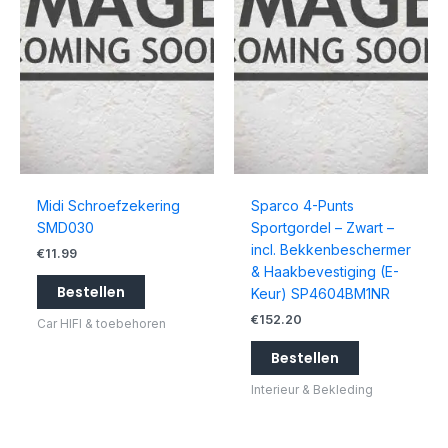
Midi Schroefzekering
Sparco 4-Punts
SMD030
Sportgordel – Zwart –
incl. Bekkenbeschermer
€
11.99
& Haakbevestiging (E-
Bestellen
Keur) SP4604BM1NR
€
152.20
Car HIFI & toebehoren
Bestellen
Interieur & Bekleding