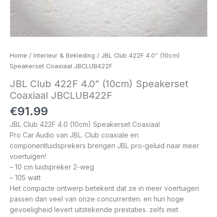
Home
/
Interieur & Bekleding
/ JBL Club 422F 4.0” (10cm)
Speakerset Coaxiaal JBCLUB422F
JBL Club 422F 4.0” (10cm) Speakerset
Coaxiaal JBCLUB422F
€
91.99
JBL Club 422F 4.0 (10cm) Speakerset Coaxiaal
Pro Car Audio van JBL. Club coaxiale en
componentluidsprekers brengen JBL pro-geluid naar meer
voertuigen!
– 10 cm luidspreker 2-weg
– 105 watt
Het compacte ontwerp betekent dat ze in meer voertuigen
passen dan veel van onze concurrenten. en hun hoge
gevoeligheid levert uitstekende prestaties. zelfs met