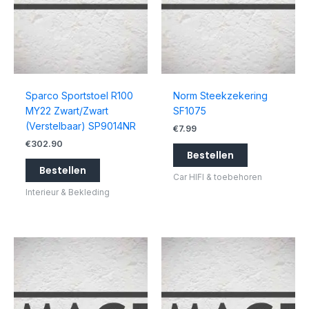
Sparco Sportstoel R100
Norm Steekzekering
MY22 Zwart/Zwart
SF1075
(Verstelbaar) SP9014NR
€
7.99
€
302.90
Bestellen
Bestellen
Car HIFI & toebehoren
Interieur & Bekleding