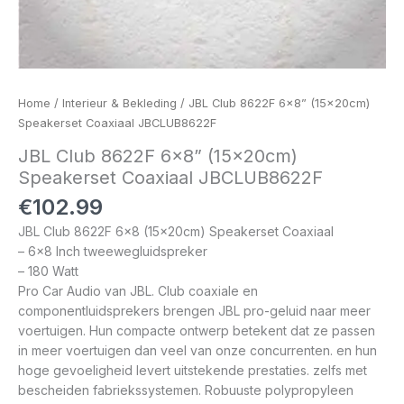
Home
/
Interieur & Bekleding
/ JBL Club 8622F 6×8” (15x20cm)
Speakerset Coaxiaal JBCLUB8622F
JBL Club 8622F 6×8” (15x20cm)
Speakerset Coaxiaal JBCLUB8622F
€
102.99
JBL Club 8622F 6×8 (15x20cm) Speakerset Coaxiaal
– 6×8 Inch tweewegluidspreker
– 180 Watt
Pro Car Audio van JBL. Club coaxiale en
componentluidsprekers brengen JBL pro-geluid naar meer
voertuigen. Hun compacte ontwerp betekent dat ze passen
in meer voertuigen dan veel van onze concurrenten. en hun
hoge gevoeligheid levert uitstekende prestaties. zelfs met
bescheiden fabriekssystemen. Robuuste polypropyleen