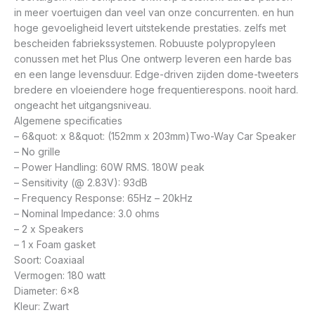
in meer voertuigen dan veel van onze concurrenten. en hun
hoge gevoeligheid levert uitstekende prestaties. zelfs met
bescheiden fabriekssystemen. Robuuste polypropyleen
conussen met het Plus One ontwerp leveren een harde bas
en een lange levensduur. Edge-driven zijden dome-tweeters
bredere en vloeiendere hoge frequentierespons. nooit hard.
ongeacht het uitgangsniveau.
Algemene specificaties
– 6&quot: x 8&quot: (152mm x 203mm)Two-Way Car Speaker
– No grille
– Power Handling: 60W RMS. 180W peak
– Sensitivity (@ 2.83V): 93dB
– Frequency Response: 65Hz – 20kHz
– Nominal Impedance: 3.0 ohms
– 2 x Speakers
– 1 x Foam gasket
Soort: Coaxiaal
Vermogen: 180 watt
Diameter: 6×8
Kleur: Zwart