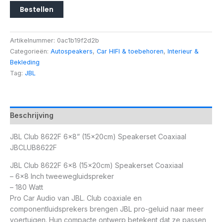
Bestellen
Artikelnummer:
0ac1b19f2d2b
Categorieën:
Autospeakers
,
Car HIFI & toebehoren
,
Interieur &
Bekleding
Tag:
JBL
Beschrijving
JBL Club 8622F 6×8” (15x20cm) Speakerset Coaxiaal
JBCLUB8622F
JBL Club 8622F 6×8 (15x20cm) Speakerset Coaxiaal
– 6×8 Inch tweewegluidspreker
– 180 Watt
Pro Car Audio van JBL. Club coaxiale en
componentluidsprekers brengen JBL pro-geluid naar meer
voertuigen. Hun compacte ontwerp betekent dat ze passen