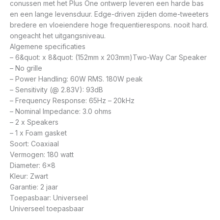
conussen met het Plus One ontwerp leveren een harde bas
en een lange levensduur. Edge-driven zijden dome-tweeters
bredere en vloeiendere hoge frequentierespons. nooit hard.
ongeacht het uitgangsniveau.
Algemene specificaties
– 6&quot: x 8&quot: (152mm x 203mm)Two-Way Car Speaker
– No grille
– Power Handling: 60W RMS. 180W peak
– Sensitivity (@ 2.83V): 93dB
– Frequency Response: 65Hz – 20kHz
– Nominal Impedance: 3.0 ohms
– 2 x Speakers
– 1 x Foam gasket
Soort: Coaxiaal
Vermogen: 180 watt
Diameter: 6×8
Kleur: Zwart
Garantie: 2 jaar
Toepasbaar: Universeel
Universeel toepasbaar