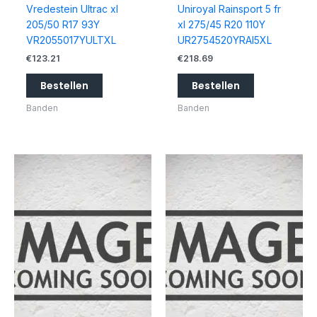
Vredestein Ultrac xl
Uniroyal Rainsport 5 fr
205/50 R17 93Y
xl 275/45 R20 110Y
VR2055017YULTXL
UR2754520YRAI5XL
€
123.21
€
218.69
Bestellen
Bestellen
Banden
Banden