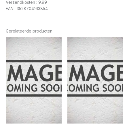
Verzendkosten : 9.99
EAN : 3528704163854
Gerelateerde producten