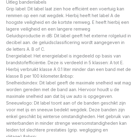
Uitleg bandenlabels
Grip label: Dit label laat zien hoe efficiënt een voertuig kan
remmen op een nat wegdek. Hierbij heeft het label A de
hoogste veiligheid en de kortste remweg. E heeft hierbij een
lagere veiligheid en een langere remweg
Geluidsproductie in dB: Dit label geeft het externe rolgeluid in
decibel aan. de geluidsclassificering wordt aangegeven in
de letters A. B of C.
Energielabel: Het energielabel is ingedeeld op basis van
brandstofefficiëntie. Deze is verdeeld in 5 klassen: A tot E.
Hierbij verbruikt klasse A 0.1 liter minder dan een band met de
klasse B per 100 kilometer.&nbsp:
Snelheidsindex: Dit label geeft de maximale snelheid wat mag
worden gereden met de band aan. Hiervoor houdt u de
maximale snelheid aan dat bij uw auto is opgegeven.
Sneeuwlogo: Dit label toont aan of de banden geschikt zijn
voor met ijs en sneeuw bedekt wegdek. Deze banden zijn
enkel geschikt bij winterse omstandigheden. Het gebruik van
winterbanden in minder strenge weersomstandigheden kan
leiden tot slechtere prestaties (grip. wegligging en
slijtage).&nbsp: