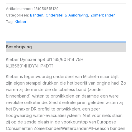
Artikelnummer:
18f059515129
Categorieën:
Banden
,
Onderstel & Aandrijving
,
Zomerbanden
Tag:
Kleber
Beschrijving
Kleber Dynaxer hp4 dt1 165/60 R14 75H
KL1656014HDYNHP4DT1
Kleber is tegenwoordig onderdeel van Michelin maar blijft
zijn eigen stempel drukken die het bedrijf van origine had. Zo
waren zij de eerste die de tubeless band (zonder
binnenband) wisten te ontwikkelen en daarmee een ware
revolutie ontketende. Slecht enkele jaren geleden wisten zij
het Dynaxer DR profiel te ontwikkelen. een zeer
hoogwaardig water-evacuatiesysteem. Niet voor niets staan
zij op de zesde plaats in de voorkeurstop van Europese
Consumenten.ZomerbandenWinterbandenAll-season banden