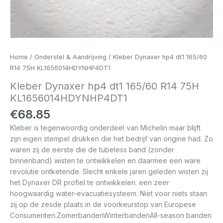
Home
/
Onderstel & Aandrijving
/ Kleber Dynaxer hp4 dt1 165/60
R14 75H KL1656014HDYNHP4DT1
Kleber Dynaxer hp4 dt1 165/60 R14 75H
KL1656014HDYNHP4DT1
€
68.85
Kleber is tegenwoordig onderdeel van Michelin maar blijft
zijn eigen stempel drukken die het bedrijf van origine had. Zo
waren zij de eerste die de tubeless band (zonder
binnenband) wisten te ontwikkelen en daarmee een ware
revolutie ontketende. Slecht enkele jaren geleden wisten zij
het Dynaxer DR profiel te ontwikkelen. een zeer
hoogwaardig water-evacuatiesysteem. Niet voor niets staan
zij op de zesde plaats in de voorkeurstop van Europese
Consumenten.ZomerbandenWinterbandenAll-season banden