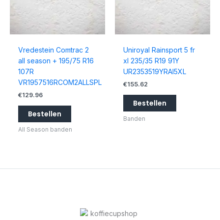
Vredestein Comtrac 2
Uniroyal Rainsport 5 fr
all season + 195/75 R16
xl 235/35 R19 91Y
107R
UR2353519YRAI5XL
VR1957516RCOM2ALLSPL
€
155.62
€
129.96
Bestellen
Bestellen
Banden
All Season banden