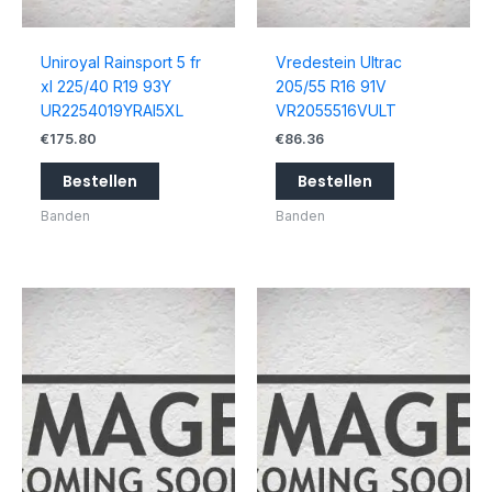
Uniroyal Rainsport 5 fr
Vredestein Ultrac
xl 225/40 R19 93Y
205/55 R16 91V
UR2254019YRAI5XL
VR2055516VULT
€
175.80
€
86.36
Bestellen
Bestellen
Banden
Banden