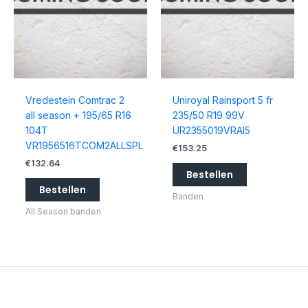
Vredestein Comtrac 2
Uniroyal Rainsport 5 fr
all season + 195/65 R16
235/50 R19 99V
104T
UR2355019VRAI5
VR1956516TCOM2ALLSPL
€
153.25
€
132.64
Bestellen
Bestellen
Banden
All Season banden