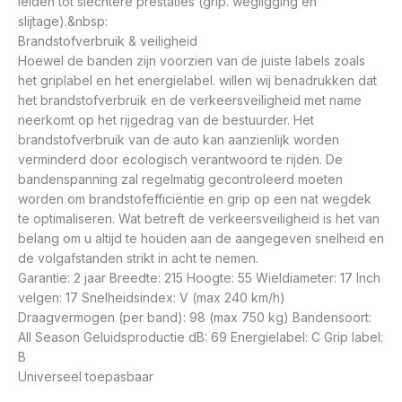
leiden tot slechtere prestaties (grip. wegligging en
slijtage).&nbsp:
Brandstofverbruik & veiligheid
Hoewel de banden zijn voorzien van de juiste labels zoals
het griplabel en het energielabel. willen wij benadrukken dat
het brandstofverbruik en de verkeersveiligheid met name
neerkomt op het rijgedrag van de bestuurder. Het
brandstofverbruik van de auto kan aanzienlijk worden
verminderd door ecologisch verantwoord te rijden. De
bandenspanning zal regelmatig gecontroleerd moeten
worden om brandstofefficiëntie en grip op een nat wegdek
te optimaliseren. Wat betreft de verkeersveiligheid is het van
belang om u altijd te houden aan de aangegeven snelheid en
de volgafstanden strikt in acht te nemen.
Garantie: 2 jaar Breedte: 215 Hoogte: 55 Wieldiameter: 17 Inch
velgen: 17 Snelheidsindex: V (max 240 km/h)
Draagvermogen (per band): 98 (max 750 kg) Bandensoort:
All Season Geluidsproductie dB: 69 Energielabel: C Grip label:
B
Universeel toepasbaar