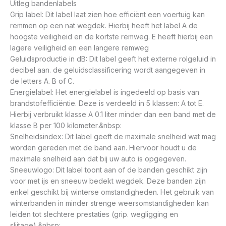
Uitleg bandenlabels
Grip label: Dit label laat zien hoe efficiënt een voertuig kan
remmen op een nat wegdek. Hierbij heeft het label A de
hoogste veiligheid en de kortste remweg. E heeft hierbij een
lagere veiligheid en een langere remweg
Geluidsproductie in dB: Dit label geeft het externe rolgeluid in
decibel aan. de geluidsclassificering wordt aangegeven in
de letters A. B of C.
Energielabel: Het energielabel is ingedeeld op basis van
brandstofefficiëntie. Deze is verdeeld in 5 klassen: A tot E.
Hierbij verbruikt klasse A 0.1 liter minder dan een band met de
klasse B per 100 kilometer.&nbsp:
Snelheidsindex: Dit label geeft de maximale snelheid wat mag
worden gereden met de band aan. Hiervoor houdt u de
maximale snelheid aan dat bij uw auto is opgegeven.
Sneeuwlogo: Dit label toont aan of de banden geschikt zijn
voor met ijs en sneeuw bedekt wegdek. Deze banden zijn
enkel geschikt bij winterse omstandigheden. Het gebruik van
winterbanden in minder strenge weersomstandigheden kan
leiden tot slechtere prestaties (grip. wegligging en
slijtage).&nbsp: