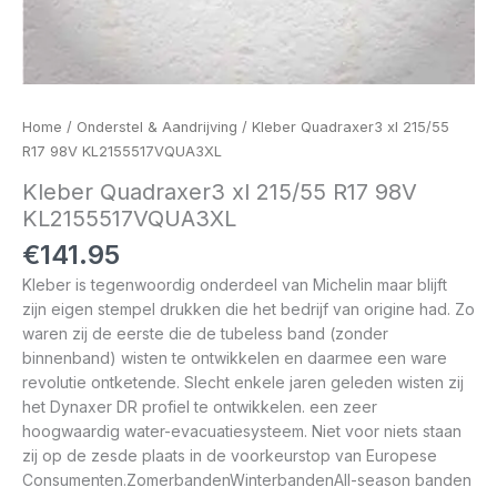
Home
/
Onderstel & Aandrijving
/ Kleber Quadraxer3 xl 215/55
R17 98V KL2155517VQUA3XL
Kleber Quadraxer3 xl 215/55 R17 98V
KL2155517VQUA3XL
€
141.95
Kleber is tegenwoordig onderdeel van Michelin maar blijft
zijn eigen stempel drukken die het bedrijf van origine had. Zo
waren zij de eerste die de tubeless band (zonder
binnenband) wisten te ontwikkelen en daarmee een ware
revolutie ontketende. Slecht enkele jaren geleden wisten zij
het Dynaxer DR profiel te ontwikkelen. een zeer
hoogwaardig water-evacuatiesysteem. Niet voor niets staan
zij op de zesde plaats in de voorkeurstop van Europese
Consumenten.ZomerbandenWinterbandenAll-season banden