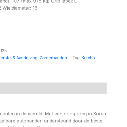
nd): 107 (max 975 kg) Grip label: C
2 Wieldiameter: 16
1125
erstel & Aandrijving
,
Zomerbanden
Tag:
Kumho
ucenten in de wereld. Met een oorsprong in Korea
 betaalbare autobanden ondersteund door de beste