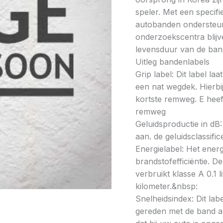
speler. Met een specif
autobanden ondersteun
onderzoekscentra blijve
levensduur van de band
Uitleg bandenlabels
Grip label: Dit label l
een nat wegdek. Hierbij
kortste remweg. E heeft
remweg
Geluidsproductie in dB: 
aan. de geluidsclassifi
Energielabel: Het energ
brandstofefficiëntie. De
verbruikt klasse A 0.1 
kilometer.&nbsp:
Snelheidsindex: Dit la
gereden met de band a