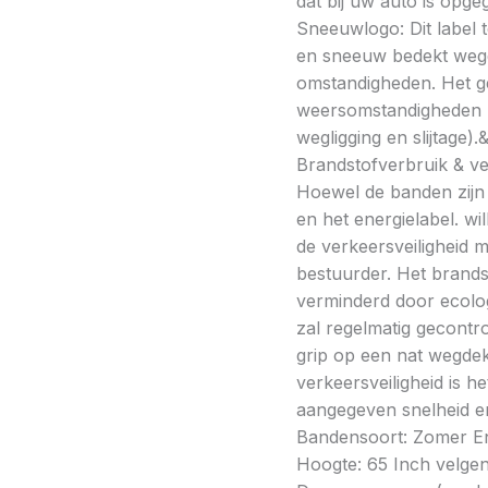
dat bij uw auto is opge
Sneeuwlogo: Dit label t
en sneeuw bedekt wegde
omstandigheden. Het g
weersomstandigheden kan
wegligging en slijtage).
Brandstofverbruik & vei
Hoewel de banden zijn v
en het energielabel. w
de verkeersveiligheid 
bestuurder. Het brands
verminderd door ecolo
zal regelmatig gecontr
grip op een nat wegdek 
verkeersveiligheid is h
aangegeven snelheid en
Bandensoort: Zomer Ene
Hoogte: 65 Inch velgen