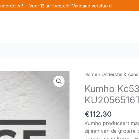
onderdelen!
Voor 12 uur besteld! Vandaag verstuurd
Home
/
Onderstel & Aandr
Kumho Kc53
KU2056516
€
112.30
Kumho produceert maar 
zij een van de grotere
oorsprong in Korea zijn 