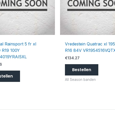
al Rainsport 5 fr xl
Vredestein Quatrac xl 19
 R19 100Y
R16 84V VR1954516VQT
4019YRAI5XL
€
134.27
6
Bestellen
stellen
All Season banden