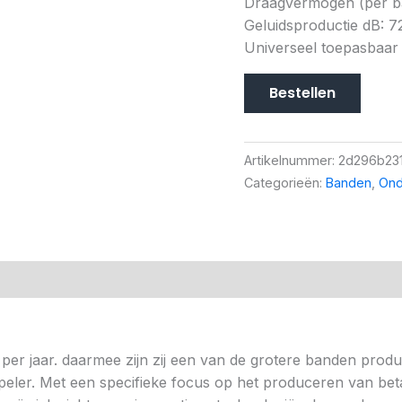
Draagvermogen (per ba
Geluidsproductie dB: 7
Universeel toepasbaar
Bestellen
Artikelnummer:
2d296b23
Categorieën:
Banden
,
Ond
per jaar. daarmee zijn zij een van de grotere banden prod
ste speler. Met een specifieke focus op het produceren van