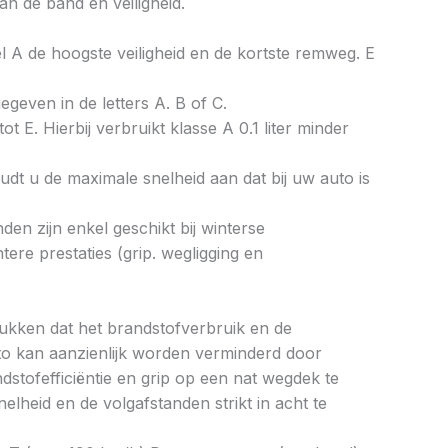
an de band en veiligheid.
bel A de hoogste veiligheid en de kortste remweg. E
gegeven in de letters A. B of C.
ot E. Hierbij verbruikt klasse A 0.1 liter minder
dt u de maximale snelheid aan dat bij uw auto is
en zijn enkel geschikt bij winterse
re prestaties (grip. wegligging en
drukken dat het brandstofverbruik en de
to kan aanzienlijk worden verminderd door
tofefficiëntie en grip op een nat wegdek te
elheid en de volgafstanden strikt in acht te