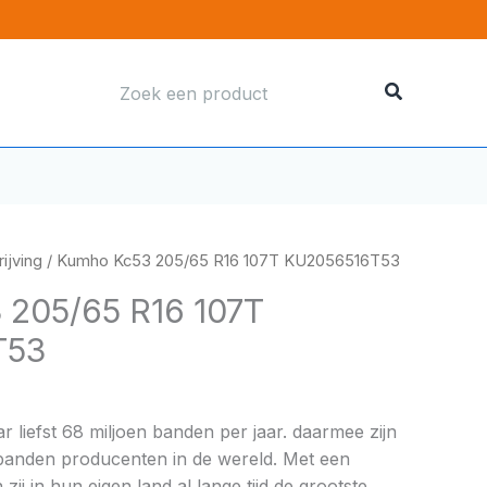
Zoeken
naar:
ijving
/ Kumho Kc53 205/65 R16 107T KU2056516T53
 205/65 R16 107T
T53
liefst 68 miljoen banden per jaar. daarmee zijn
 banden producenten in de wereld. Met een
zij in hun eigen land al lange tijd de grootste