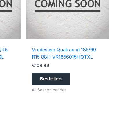
5/45
Vredestein Quatrac xl 185/60
XL
R15 88H VR1856015HQTXL
€
104.49
Bestellen
All Season banden