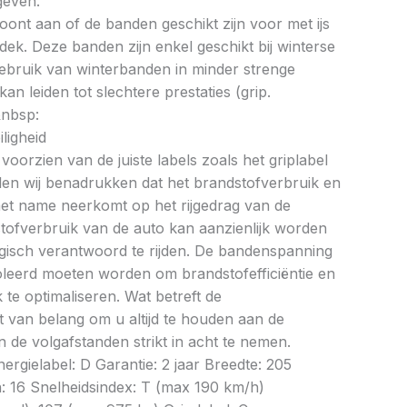
geven.
oont aan of de banden geschikt zijn voor met ijs
k. Deze banden zijn enkel geschikt bij winterse
ebruik van winterbanden in minder strenge
 leiden tot slechtere prestaties (grip.
&nbsp:
ligheid
oorzien van de juiste labels zoals het griplabel
illen wij benadrukken dat het brandstofverbruik en
met name neerkomt op het rijgedrag van de
tofverbruik van de auto kan aanzienlijk worden
gisch verantwoord te rijden. De bandenspanning
oleerd moeten worden om brandstofefficiëntie en
te optimaliseren. Wat betreft de
et van belang om u altijd te houden aan de
 de volgafstanden strikt in acht te nemen.
rgielabel: D Garantie: 2 jaar Breedte: 205
: 16 Snelheidsindex: T (max 190 km/h)