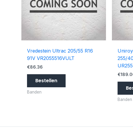
Vredestein Ultrac 205/55 R16
Uniroy
91V VR2055516VULT
255/40
UR255
€
86.36
€
189.0
Bestellen
Be
Banden
Banden