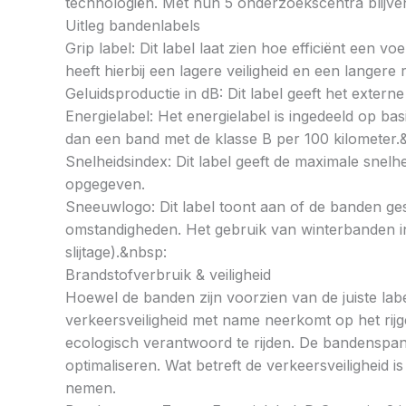
technologiën. Met hun 5 onderzoekscentra blijven 
Uitleg bandenlabels
Grip label: Dit label laat zien hoe efficiënt een 
heeft hierbij een lagere veiligheid en een langer
Geluidsproductie in dB: Dit label geeft het externe
Energielabel: Het energielabel is ingedeeld op basi
dan een band met de klasse B per 100 kilometer.
Snelheidsindex: Dit label geeft de maximale snel
opgegeven.
Sneeuwlogo: Dit label toont aan of de banden ges
omstandigheden. Het gebruik van winterbanden in 
slijtage).&nbsp:
Brandstofverbruik & veiligheid
Hoewel de banden zijn voorzien van de juiste labe
verkeersveiligheid met name neerkomt op het rij
ecologisch verantwoord te rijden. De bandenspan
optimaliseren. Wat betreft de verkeersveiligheid 
nemen.