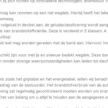
zij zich richten op innovatieve technologiën. levensduur v
voertuig kan remmen op een nat wegdek. Hierbij heeft het la
e remweg
 rolgeluid in decibel aan. de geluidsclassificering wordt aan
s van brandstofefficiëntie. Deze is verdeeld in 5 klassen: A t
&nbsp:
heid wat mag worden gereden met de band aan. Hiervoor hou
chikt zijn voor met ijs en sneeuw bedekt wegdek. Deze band
minder strenge weersomstandigheden kan leiden tot slechte
ls zoals het griplabel en het energielabel. willen wij bena
gedrag van de bestuurder. Het brandstofverbruik van de au
ning zal regelmatig gecontroleerd moeten worden om brands
is het van belang om u altijd te houden aan de aangegeven sn