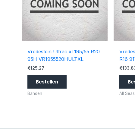
Vredestein Ultrac xl 195/55 R20
Vredes
95H VR1955520HULTXL
R16 9
€
125.27
€
133.8
Bestellen
Be
Banden
All Sea