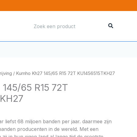
Zoeken
naar:
ijving
/ Kumho Kh27 145/65 R15 72T KU1456515TKH27
145/65 R15 72T
TKH27
liefst 68 miljoen banden per jaar. daarmee zijn
 banden producenten in de wereld. Met een
zij in hun eigen land al lange tijd de grootste