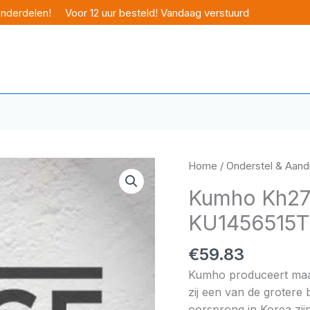
onderdelen!
Voor 12 uur besteld! Vandaag verstuurd
Home
/
Onderstel & Aandr
Kumho Kh27 
KU1456515
€
59.83
Kumho produceert maar 
zij een van de grotere
oorsprong in Korea zijn 