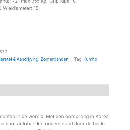
d): 72 (max 355 kg) Grip label: C
0 Wieldiameter: 15
f577
erstel & Aandrijving
,
Zomerbanden
Tag:
Kumho
ucenten in de wereld. Met een oorsprong in Korea
 betaalbare autobanden ondersteund door de beste