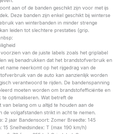
geven.
oont aan of de banden geschikt zijn voor met ijs
k. Deze banden zijn enkel geschikt bij winterse
ebruik van winterbanden in minder strenge
 leiden tot slechtere prestaties (grip.
&nbsp:
ligheid
oorzien van de juiste labels zoals het griplabel
illen wij benadrukken dat het brandstofverbruik en
met name neerkomt op het rijgedrag van de
tofverbruik van de auto kan aanzienlijk worden
gisch verantwoord te rijden. De bandenspanning
oleerd moeten worden om brandstofefficiëntie en
te optimaliseren. Wat betreft de
et van belang om u altijd te houden aan de
 de volgafstanden strikt in acht te nemen.
ie: 2 jaar Bandensoort: Zomer Breedte: 145
: 15 Snelheidsindex: T (max 190 km/h)