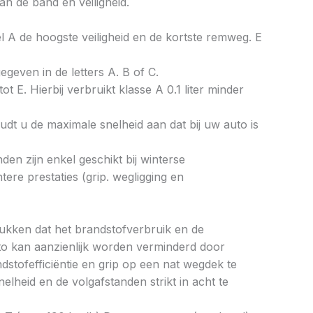
an de band en veiligheid.
bel A de hoogste veiligheid en de kortste remweg. E
gegeven in de letters A. B of C.
ot E. Hierbij verbruikt klasse A 0.1 liter minder
dt u de maximale snelheid aan dat bij uw auto is
en zijn enkel geschikt bij winterse
re prestaties (grip. wegligging en
drukken dat het brandstofverbruik en de
to kan aanzienlijk worden verminderd door
tofefficiëntie en grip op een nat wegdek te
elheid en de volgafstanden strikt in acht te