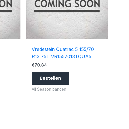
Vredestein Quatrac 5 155/70
R13 75T VR1557013TQUA5
€
70.84
Bestellen
All Season banden