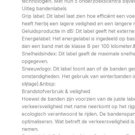
technologiën. Met hun 5 onderzoekscentra blijven 
Uitleg bandenlabels
Grip label: Dit label laat zien hoe efficiënt een 
heeft hierbij een lagere veiligheid en een langer
Geluidsproductie in dB: Dit label geeft het externe
Energielabel: Het energielabel is ingedeeld op basi
dan een band met de klasse B per 100 kilometer.
Snelheidsindex: Dit label geeft de maximale snel
opgegeven.
Sneeuwlogo: Dit label toont aan of de banden ges
omstandigheden. Het gebruik van winterbanden in 
slijtage).&nbsp:
Brandstofverbruik & veiligheid
Hoewel de banden zijn voorzien van de juiste labe
verkeersveiligheid met name neerkomt op het rij
ecologisch verantwoord te rijden. De bandenspan
optimaliseren. Wat betreft de verkeersveiligheid 
nemen.