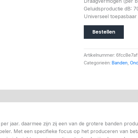
Draagvermogen (per ban
Geluidsproductie dB: 7
Universeel toepasbaar
Bestellen
Artikelnummer:
6fcc8e7a
Categorieën:
Banden
,
Ond
per jaar. daarmee zijn zij een van de grotere banden prod
ste speler. Met een specifieke focus op het produceren van