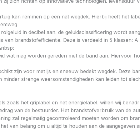
zij zich richten op innovatieve technologiën. levensduur v
voertuig kan remmen op een nat wegdek. Hierbij heeft het la
e remweg
 rolgeluid in decibel aan. de geluidsclassificering wordt aan
s van brandstofefficiëntie. Deze is verdeeld in 5 klassen: A t
&nbsp:
heid wat mag worden gereden met de band aan. Hiervoor hou
chikt zijn voor met ijs en sneeuw bedekt wegdek. Deze band
minder strenge weersomstandigheden kan leiden tot slechte
ls zoals het griplabel en het energielabel. willen wij bena
gedrag van de bestuurder. Het brandstofverbruik van de au
ning zal regelmatig gecontroleerd moeten worden om brands
is het van belang om u altijd te houden aan de aangegeven sn