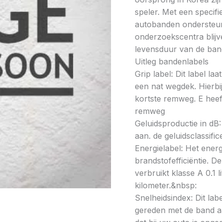
speler. Met een specif
autobanden ondersteun
onderzoekscentra blijve
levensduur van de band
Uitleg bandenlabels
Grip label: Dit label l
een nat wegdek. Hierbij
kortste remweg. E heeft
remweg
Geluidsproductie in dB: 
aan. de geluidsclassifi
Energielabel: Het energ
brandstofefficiëntie. De
verbruikt klasse A 0.1 
kilometer.&nbsp:
Snelheidsindex: Dit la
gereden met de band a