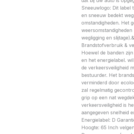
dat bij uw auto is opge
Sneeuwlogo: Dit label t
en sneeuw bedekt wegde
omstandigheden. Het g
weersomstandigheden kan
wegligging en slijtage).
Brandstofverbruik & vei
Hoewel de banden zijn v
en het energielabel. w
de verkeersveiligheid 
bestuurder. Het brands
verminderd door ecolo
zal regelmatig gecontr
grip op een nat wegdek 
verkeersveiligheid is h
aangegeven snelheid en
Energielabel: D Garant
Hoogte: 65 Inch velgen