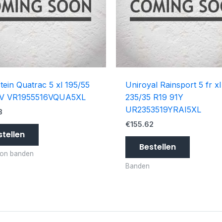
tein Quatrac 5 xl 195/55
Uniroyal Rainsport 5 fr xl
1V VR1955516VQUA5XL
235/35 R19 91Y
UR2353519YRAI5XL
3
€
155.62
stellen
Bestellen
son banden
Banden