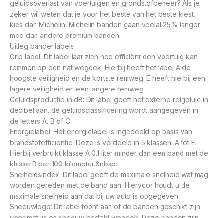
geluidsoverlast van voertuigen en grondstofbeheer? Als je
zeker wil weten dat je voor het beste van het beste kiest.
kies dan Michelin. Michelin banden gaan veelal 25% langer
mee dan andere premium banden.
Uitleg bandenlabels
Grip label: Dit label laat zien hoe efficiënt een voertuig kan
remmen op een nat wegdek. Hierbij heeft het label A de
hoogste veiligheid en de kortste remweg. E heeft hierbij een
lagere veiligheid en een langere remweg
Geluidsproductie in dB: Dit label geeft het externe rolgeluid in
decibel aan. de geluidsclassificering wordt aangegeven in
de letters A. B of C.
Energielabel: Het energielabel is ingedeeld op basis van
brandstofefficiëntie. Deze is verdeeld in 5 klassen: A tot E.
Hierbij verbruikt klasse A 0.1 liter minder dan een band met de
klasse B per 100 kilometer.&nbsp:
Snelheidsindex: Dit label geeft de maximale snelheid wat mag
worden gereden met de band aan. Hiervoor houdt u de
maximale snelheid aan dat bij uw auto is opgegeven.
Sneeuwlogo: Dit label toont aan of de banden geschikt zijn
voor met ijs en sneeuw bedekt wegdek. Deze banden zijn