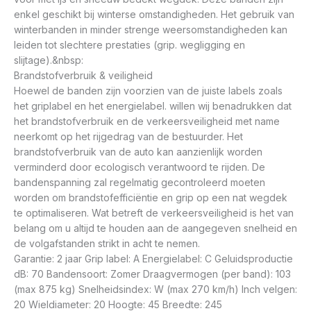
enkel geschikt bij winterse omstandigheden. Het gebruik van
winterbanden in minder strenge weersomstandigheden kan
leiden tot slechtere prestaties (grip. wegligging en
slijtage).&nbsp:
Brandstofverbruik & veiligheid
Hoewel de banden zijn voorzien van de juiste labels zoals
het griplabel en het energielabel. willen wij benadrukken dat
het brandstofverbruik en de verkeersveiligheid met name
neerkomt op het rijgedrag van de bestuurder. Het
brandstofverbruik van de auto kan aanzienlijk worden
verminderd door ecologisch verantwoord te rijden. De
bandenspanning zal regelmatig gecontroleerd moeten
worden om brandstofefficiëntie en grip op een nat wegdek
te optimaliseren. Wat betreft de verkeersveiligheid is het van
belang om u altijd te houden aan de aangegeven snelheid en
de volgafstanden strikt in acht te nemen.
Garantie: 2 jaar Grip label: A Energielabel: C Geluidsproductie
dB: 70 Bandensoort: Zomer Draagvermogen (per band): 103
(max 875 kg) Snelheidsindex: W (max 270 km/h) Inch velgen:
20 Wieldiameter: 20 Hoogte: 45 Breedte: 245