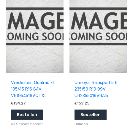
Vredestein Quatrac xl
Uniroyal Rainsport 5 fr
195/45 R16 84V
235/50 R19 99V
VR1954516VQTXL
UR2355019VRAI5
€
134.27
€
153.25
Bestellen
Bestellen
All Season banden
Banden