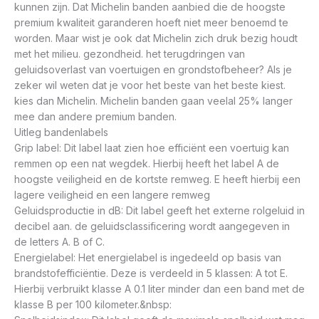
kunnen zijn. Dat Michelin banden aanbied die de hoogste
premium kwaliteit garanderen hoeft niet meer benoemd te
worden. Maar wist je ook dat Michelin zich druk bezig houdt
met het milieu. gezondheid. het terugdringen van
geluidsoverlast van voertuigen en grondstofbeheer? Als je
zeker wil weten dat je voor het beste van het beste kiest.
kies dan Michelin. Michelin banden gaan veelal 25% langer
mee dan andere premium banden.
Uitleg bandenlabels
Grip label: Dit label laat zien hoe efficiënt een voertuig kan
remmen op een nat wegdek. Hierbij heeft het label A de
hoogste veiligheid en de kortste remweg. E heeft hierbij een
lagere veiligheid en een langere remweg
Geluidsproductie in dB: Dit label geeft het externe rolgeluid in
decibel aan. de geluidsclassificering wordt aangegeven in
de letters A. B of C.
Energielabel: Het energielabel is ingedeeld op basis van
brandstofefficiëntie. Deze is verdeeld in 5 klassen: A tot E.
Hierbij verbruikt klasse A 0.1 liter minder dan een band met de
klasse B per 100 kilometer.&nbsp: