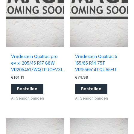
Vredestein Quatrac pro
Vredestein Quatrac 5
ev xl 205/45 R17 88W
155/65 R14 75T
VR2054517WQTPROEVXL
VR1556514TQUA5EU
€
161.11
€
74.98
Bestellen
Bestellen
All Season banden
All Season banden