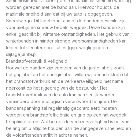
Snelheidsindex: Dit label geeft de maximale snelheid wat mag
worden gereden met de band aan. Hiervoor houdt u de
maximale snelheid aan dat bij uw auto is opgegeven.
Sneeuwlogo: Dit label toont aan of de banden geschikt zijn
voor met ijs en sneeuw bedekt wegdek. Deze banden zijn
enkel geschikt bij winterse omstandigheden. Het gebruik van
winterbanden in minder strenge weersomstandigheden kan
leiden tot slechtere prestaties (grip. wegligging en
slijtage).&nbsp:
Brandstofverbruik & veiligheid
Hoewel de banden zijn voorzien van de juiste labels zoals
het griplabel en het energielabel. willen wij benadrukken dat
het brandstofverbruik en de verkeersveiligheid met name
neerkomt op het rijgedrag van de bestuurder. Het
brandstofverbruik van de auto kan aanzienlijk worden
verminderd door ecologisch verantwoord te rijden. De
bandenspanning zal regelmatig gecontroleerd moeten
worden om brandstofefficiëntie en grip op een nat wegdek
te optimaliseren. Wat betreft de verkeersveiligheid is het van
belang om u altijd te houden aan de aangegeven snelheid en
de volgafstanden strikt in acht te nemen.