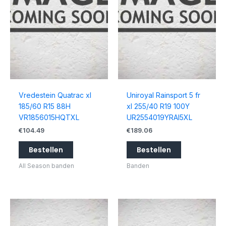
Vredestein Quatrac xl
Uniroyal Rainsport 5 fr
185/60 R15 88H
xl 255/40 R19 100Y
VR1856015HQTXL
UR2554019YRAI5XL
€
104.49
€
189.06
Bestellen
Bestellen
All Season banden
Banden