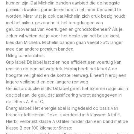
kunnen zijn. Dat Michelin banden aanbied die de hoogste
premium kwaliteit garanderen hoeft niet meer benoemd te
worden. Maar wist je ook dat Michelin zich druk bezig houdt
met het milieu. gezondheid. het terugdringen van
geluidsoverlast van voertuigen en grondstofbeheer? Als je
zeker wil weten dat je voor het beste van het beste kiest.
kies dan Michelin. Michelin banden gaan veelal 25% langer
mee dan andere premium banden.
Uitleg bandenlabels
Grip label: Dit label laat zien hoe efficiënt een voertuig kan
remmen op een nat wegdek. Hierbij heeft het label A de
hoogste veiligheid en de kortste remweg. E heeft hierbij een
lagere veiligheid en een langere remweg
Geluidsproductie in dB: Dit label geeft het externe rolgeluid in
decibel aan. de geluidsclassificering wordt aangegeven in
de letters A. B of C.
Energielabel: Het energielabel is ingedeeld op basis van
brandstofefficiëntie. Deze is verdeeld in 5 klassen: A tot E.
Hierbij verbruikt klasse A 0.1 liter minder dan een band met de
klasse B per 100 kilometer.&nbsp: