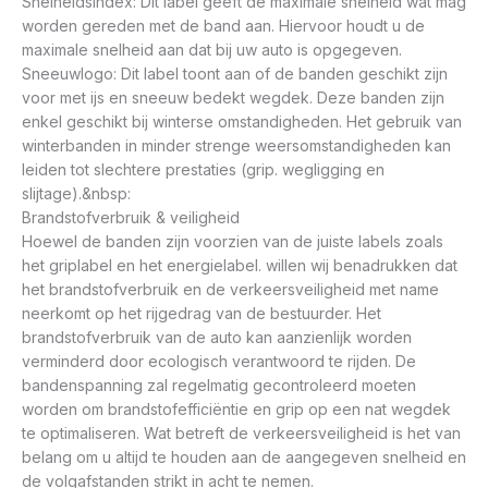
Snelheidsindex: Dit label geeft de maximale snelheid wat mag
worden gereden met de band aan. Hiervoor houdt u de
maximale snelheid aan dat bij uw auto is opgegeven.
Sneeuwlogo: Dit label toont aan of de banden geschikt zijn
voor met ijs en sneeuw bedekt wegdek. Deze banden zijn
enkel geschikt bij winterse omstandigheden. Het gebruik van
winterbanden in minder strenge weersomstandigheden kan
leiden tot slechtere prestaties (grip. wegligging en
slijtage).&nbsp:
Brandstofverbruik & veiligheid
Hoewel de banden zijn voorzien van de juiste labels zoals
het griplabel en het energielabel. willen wij benadrukken dat
het brandstofverbruik en de verkeersveiligheid met name
neerkomt op het rijgedrag van de bestuurder. Het
brandstofverbruik van de auto kan aanzienlijk worden
verminderd door ecologisch verantwoord te rijden. De
bandenspanning zal regelmatig gecontroleerd moeten
worden om brandstofefficiëntie en grip op een nat wegdek
te optimaliseren. Wat betreft de verkeersveiligheid is het van
belang om u altijd te houden aan de aangegeven snelheid en
de volgafstanden strikt in acht te nemen.