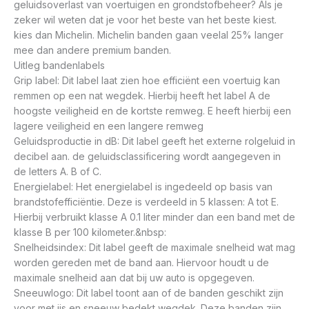
geluidsoverlast van voertuigen en grondstofbeheer? Als je
zeker wil weten dat je voor het beste van het beste kiest.
kies dan Michelin. Michelin banden gaan veelal 25% langer
mee dan andere premium banden.
Uitleg bandenlabels
Grip label: Dit label laat zien hoe efficiënt een voertuig kan
remmen op een nat wegdek. Hierbij heeft het label A de
hoogste veiligheid en de kortste remweg. E heeft hierbij een
lagere veiligheid en een langere remweg
Geluidsproductie in dB: Dit label geeft het externe rolgeluid in
decibel aan. de geluidsclassificering wordt aangegeven in
de letters A. B of C.
Energielabel: Het energielabel is ingedeeld op basis van
brandstofefficiëntie. Deze is verdeeld in 5 klassen: A tot E.
Hierbij verbruikt klasse A 0.1 liter minder dan een band met de
klasse B per 100 kilometer.&nbsp:
Snelheidsindex: Dit label geeft de maximale snelheid wat mag
worden gereden met de band aan. Hiervoor houdt u de
maximale snelheid aan dat bij uw auto is opgegeven.
Sneeuwlogo: Dit label toont aan of de banden geschikt zijn
voor met ijs en sneeuw bedekt wegdek. Deze banden zijn