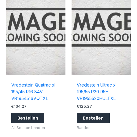
Vredestein Quatrac xl
Vredestein Ultrac xl
195/45 R16 84V
195/55 R20 95H
VR1954516VQTXL
VR1955520HULTXL
€
134.27
€
125.27
Bestellen
Bestellen
All Season banden
Banden