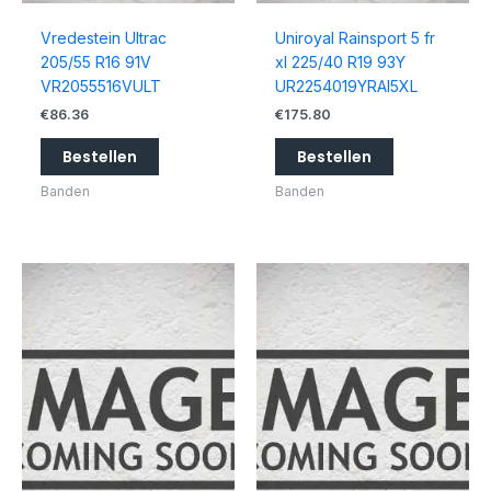
Vredestein Ultrac
Uniroyal Rainsport 5 fr
205/55 R16 91V
xl 225/40 R19 93Y
VR2055516VULT
UR2254019YRAI5XL
€
86.36
€
175.80
Bestellen
Bestellen
Banden
Banden