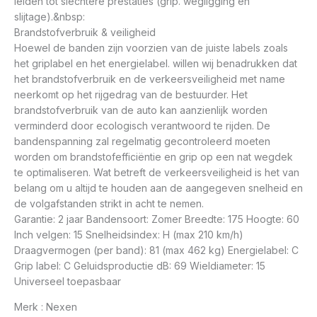
leiden tot slechtere prestaties (grip. wegligging en
slijtage).&nbsp:
Brandstofverbruik & veiligheid
Hoewel de banden zijn voorzien van de juiste labels zoals
het griplabel en het energielabel. willen wij benadrukken dat
het brandstofverbruik en de verkeersveiligheid met name
neerkomt op het rijgedrag van de bestuurder. Het
brandstofverbruik van de auto kan aanzienlijk worden
verminderd door ecologisch verantwoord te rijden. De
bandenspanning zal regelmatig gecontroleerd moeten
worden om brandstofefficiëntie en grip op een nat wegdek
te optimaliseren. Wat betreft de verkeersveiligheid is het van
belang om u altijd te houden aan de aangegeven snelheid en
de volgafstanden strikt in acht te nemen.
Garantie: 2 jaar Bandensoort: Zomer Breedte: 175 Hoogte: 60
Inch velgen: 15 Snelheidsindex: H (max 210 km/h)
Draagvermogen (per band): 81 (max 462 kg) Energielabel: C
Grip label: C Geluidsproductie dB: 69 Wieldiameter: 15
Universeel toepasbaar
Merk : Nexen