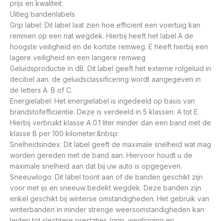
prijs en kwaliteit.
Uitleg bandenlabels
Grip label: Dit label laat zien hoe efficiënt een voertuig kan
remmen op een nat wegdek. Hierbij heeft het label A de
hoogste veiligheid en de kortste remweg. E heeft hierbij een
lagere veiligheid en een langere remweg
Geluidsproductie in dB: Dit label geeft het externe rolgeluid in
decibel aan. de geluidsclassificering wordt aangegeven in
de letters A. B of C.
Energielabel: Het energielabel is ingedeeld op basis van
brandstofefficiëntie. Deze is verdeeld in 5 klassen: A tot E.
Hierbij verbruikt klasse A 0.1 liter minder dan een band met de
klasse B per 100 kilometer.&nbsp:
Snelheidsindex: Dit label geeft de maximale snelheid wat mag
worden gereden met de band aan. Hiervoor houdt u de
maximale snelheid aan dat bij uw auto is opgegeven.
Sneeuwlogo: Dit label toont aan of de banden geschikt zijn
voor met ijs en sneeuw bedekt wegdek. Deze banden zijn
enkel geschikt bij winterse omstandigheden. Het gebruik van
winterbanden in minder strenge weersomstandigheden kan
leiden tot slechtere prestaties (grip. wegligging en