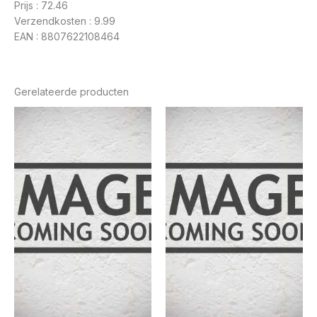
Prijs : 72.46
Verzendkosten : 9.99
EAN : 8807622108464
Gerelateerde producten