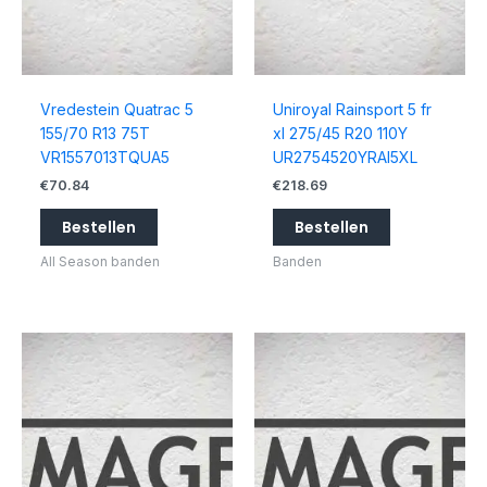
Vredestein Quatrac 5
Uniroyal Rainsport 5 fr
155/70 R13 75T
xl 275/45 R20 110Y
VR1557013TQUA5
UR2754520YRAI5XL
€
70.84
€
218.69
Bestellen
Bestellen
All Season banden
Banden