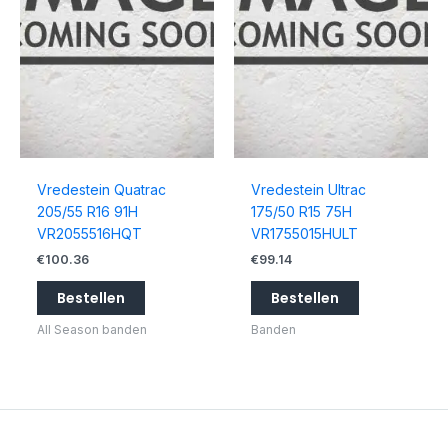
Vredestein Quatrac
Vredestein Ultrac
205/55 R16 91H
175/50 R15 75H
VR2055516HQT
VR1755015HULT
€
100.36
€
99.14
Bestellen
Bestellen
All Season banden
Banden