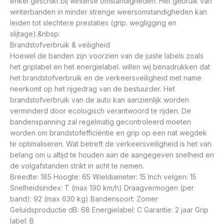
enkel geschikt bij winterse omstandigheden. Het gebruik van
winterbanden in minder strenge weersomstandigheden kan
leiden tot slechtere prestaties (grip. wegligging en
slijtage).&nbsp:
Brandstofverbruik & veiligheid
Hoewel de banden zijn voorzien van de juiste labels zoals
het griplabel en het energielabel. willen wij benadrukken dat
het brandstofverbruik en de verkeersveiligheid met name
neerkomt op het rijgedrag van de bestuurder. Het
brandstofverbruik van de auto kan aanzienlijk worden
verminderd door ecologisch verantwoord te rijden. De
bandenspanning zal regelmatig gecontroleerd moeten
worden om brandstofefficiëntie en grip op een nat wegdek
te optimaliseren. Wat betreft de verkeersveiligheid is het van
belang om u altijd te houden aan de aangegeven snelheid en
de volgafstanden strikt in acht te nemen.
Breedte: 185 Hoogte: 65 Wieldiameter: 15 Inch velgen: 15
Snelheidsindex: T (max 190 km/h) Draagvermogen (per
band): 92 (max 630 kg) Bandensoort: Zomer
Geluidsproductie dB: 68 Energielabel: C Garantie: 2 jaar Grip
label: B