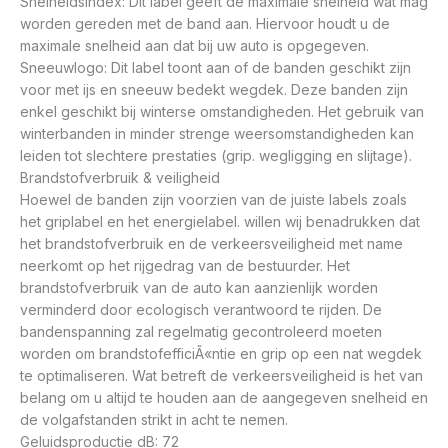
Snelheidsindex: Dit label geeft de maximale snelheid wat mag
worden gereden met de band aan. Hiervoor houdt u de
maximale snelheid aan dat bij uw auto is opgegeven.
Sneeuwlogo: Dit label toont aan of de banden geschikt zijn
voor met ijs en sneeuw bedekt wegdek. Deze banden zijn
enkel geschikt bij winterse omstandigheden. Het gebruik van
winterbanden in minder strenge weersomstandigheden kan
leiden tot slechtere prestaties (grip. wegligging en slijtage).
Brandstofverbruik & veiligheid
Hoewel de banden zijn voorzien van de juiste labels zoals
het griplabel en het energielabel. willen wij benadrukken dat
het brandstofverbruik en de verkeersveiligheid met name
neerkomt op het rijgedrag van de bestuurder. Het
brandstofverbruik van de auto kan aanzienlijk worden
verminderd door ecologisch verantwoord te rijden. De
bandenspanning zal regelmatig gecontroleerd moeten
worden om brandstofefficiÃ«ntie en grip op een nat wegdek
te optimaliseren. Wat betreft de verkeersveiligheid is het van
belang om u altijd te houden aan de aangegeven snelheid en
de volgafstanden strikt in acht te nemen.
Geluidsproductie dB: 72