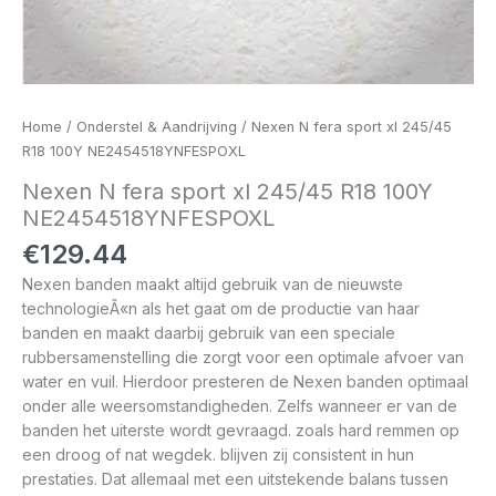
Home
/
Onderstel & Aandrijving
/ Nexen N fera sport xl 245/45
R18 100Y NE2454518YNFESPOXL
Nexen N fera sport xl 245/45 R18 100Y
NE2454518YNFESPOXL
€
129.44
Nexen banden maakt altijd gebruik van de nieuwste
technologieÃ«n als het gaat om de productie van haar
banden en maakt daarbij gebruik van een speciale
rubbersamenstelling die zorgt voor een optimale afvoer van
water en vuil. Hierdoor presteren de Nexen banden optimaal
onder alle weersomstandigheden. Zelfs wanneer er van de
banden het uiterste wordt gevraagd. zoals hard remmen op
een droog of nat wegdek. blijven zij consistent in hun
prestaties. Dat allemaal met een uitstekende balans tussen