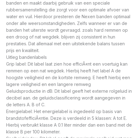
banden en maakt daarbij gebruik van een speciale
rubbersamenstelling die zorgt voor een optimale afvoer van
water en vuil. Hierdoor presteren de Nexen banden optimaal
onder alle weersomstandigheden. Zelfs wanneer er van de
banden het uiterste wordt gevraagd. zoals hard remmen op
een droog of nat wegdek. blijven zij consistent in hun
prestaties. Dat allemaal met een uitstekende balans tussen
prijs en kwaliteit.
Uitleg bandenlabels
Grip label: Dit label laat zien hoe efficiÃ«nt een voertuig kan
remmen op een nat wegdek. Hierbij heeft het label A de
hoogste veiligheid en de kortste remweg. E heeft hierbij een
lagere veiligheid en een langere remweg
Geluidsproductie in dB: Dit label geeft het externe rolgeluid in
decibel aan. de geluidsclassificering wordt aangegeven in
de letters A. B of C.
Energielabel: Het energielabel is ingedeeld op basis van
brandstofefficiÃ«ntie. Deze is verdeeld in 5 klassen: A tot E.
Hierbij verbruikt klasse A 0.1 liter minder dan een band met de
klasse B per 100 kilometer.