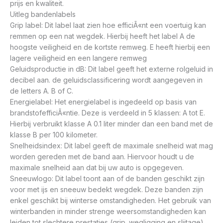
prijs en kwaliteit.
Uitleg bandenlabels
Grip label: Dit label laat zien hoe efficiÃ«nt een voertuig kan
remmen op een nat wegdek. Hierbij heeft het label A de
hoogste veiligheid en de kortste remweg. E heeft hierbij een
lagere veiligheid en een langere remweg
Geluidsproductie in dB: Dit label geeft het externe rolgeluid in
decibel aan. de geluidsclassificering wordt aangegeven in
de letters A. B of C.
Energielabel: Het energielabel is ingedeeld op basis van
brandstofefficiÃ«ntie. Deze is verdeeld in 5 klassen: A tot E.
Hierbij verbruikt klasse A 0.1 liter minder dan een band met de
klasse B per 100 kilometer.
Snelheidsindex: Dit label geeft de maximale snelheid wat mag
worden gereden met de band aan. Hiervoor houdt u de
maximale snelheid aan dat bij uw auto is opgegeven.
Sneeuwlogo: Dit label toont aan of de banden geschikt zijn
voor met ijs en sneeuw bedekt wegdek. Deze banden zijn
enkel geschikt bij winterse omstandigheden. Het gebruik van
winterbanden in minder strenge weersomstandigheden kan
leiden tot slechtere prestaties (grip. wegligging en slijtage).