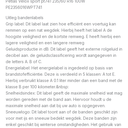
Petlas Velox sport pt741 235/60 R16 100W
PE2356016WPT741
Uitleg bandenlabels
Grip label: Dit label laat zien hoe efficiënt een voertuig kan
remmen op een nat wegdek. Hierbij heeft het label A de
hoogste veiligheid en de kortste remweg. E heeft hierbij een
lagere veiligheid en een langere remweg
Geluidsproductie in dB: Dit label geeft het externe rolgeluid in
decibel aan. de geluidsclassificering wordt aangegeven in
de letters A. B of C.
Energielabel: Het energielabel is ingedeeld op basis van
brandstofefficiëntie. Deze is verdeeld in 5 klassen: A tot E.
Hierbij verbruikt klasse A 0.1 liter minder dan een band met de
klasse B per 100 kilometer.&nbsp:
Snelheidsindex: Dit label geeft de maximale snelheid wat mag
worden gereden met de band aan. Hiervoor houdt u de
maximale snelheid aan dat bij uw auto is opgegeven.
Sneeuwlogo: Dit label toont aan of de banden geschikt zijn
voor met ijs en sneeuw bedekt wegdek. Deze banden zijn
enkel geschikt bij winterse omstandigheden. Het gebruik van