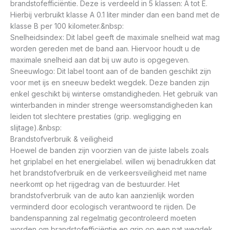
brandstofefficiëntie. Deze is verdeeld in 5 klassen: A tot E.
Hierbij verbruikt klasse A 0.1 liter minder dan een band met de
klasse B per 100 kilometer.&nbsp:
Snelheidsindex: Dit label geeft de maximale snelheid wat mag
worden gereden met de band aan. Hiervoor houdt u de
maximale snelheid aan dat bij uw auto is opgegeven.
Sneeuwlogo: Dit label toont aan of de banden geschikt zijn
voor met ijs en sneeuw bedekt wegdek. Deze banden zijn
enkel geschikt bij winterse omstandigheden. Het gebruik van
winterbanden in minder strenge weersomstandigheden kan
leiden tot slechtere prestaties (grip. wegligging en
slijtage).&nbsp:
Brandstofverbruik & veiligheid
Hoewel de banden zijn voorzien van de juiste labels zoals
het griplabel en het energielabel. willen wij benadrukken dat
het brandstofverbruik en de verkeersveiligheid met name
neerkomt op het rijgedrag van de bestuurder. Het
brandstofverbruik van de auto kan aanzienlijk worden
verminderd door ecologisch verantwoord te rijden. De
bandenspanning zal regelmatig gecontroleerd moeten
worden om brandstofefficiëntie en grip op een nat wegdek