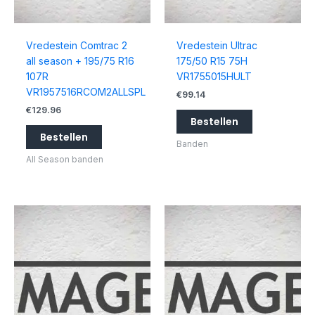
Vredestein Comtrac 2
Vredestein Ultrac
all season + 195/75 R16
175/50 R15 75H
107R
VR1755015HULT
VR1957516RCOM2ALLSPL
€
99.14
€
129.96
Bestellen
Bestellen
Banden
All Season banden