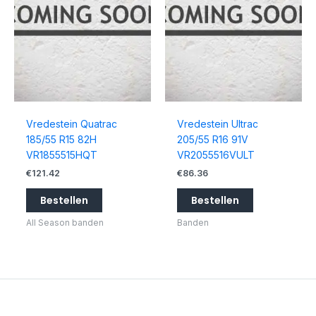
Vredestein Quatrac
Vredestein Ultrac
185/55 R15 82H
205/55 R16 91V
VR1855515HQT
VR2055516VULT
€
121.42
€
86.36
Bestellen
Bestellen
All Season banden
Banden