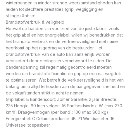
winterbanden in minder strenge weersomstandigheden kan
leiden tot slechtere prestaties (grip. wegligging en
slijtage).&nbsp:
Brandstofverbruik & veiligheid
Hoewel de banden zijn voorzien van de juiste labels zoals
het griplabel en het energielabel. willen wij benadrukken dat
het brandstofverbruik en de verkeersveiligheid met name
neerkomt op het rijgedrag van de bestuurder. Het
brandstofverbruik van de auto kan aanzienlijk worden
verminderd door ecologisch verantwoord te rijden. De
bandenspanning zal regelmatig gecontroleerd moeten
worden om brandstofefficiëntie en grip op een nat wegdek
te optimaliseren. Wat betreft de verkeersveiligheid is het van
belang om u altijd te houden aan de aangegeven snelheid en
de volgafstanden strikt in acht te nemen.
Grip label: B Bandensoort: Zomer Garantie: 2 jaar Breedte:
235 Hoogte: 60 Inch velgen: 16 Snelheidsindex: W (max 270
km/h) Draagvermogen (per band): 100 (max 800 kg)
Energielabel: C Geluidsproductie dB: 71 Wieldiameter: 16
Universeel toepasbaar