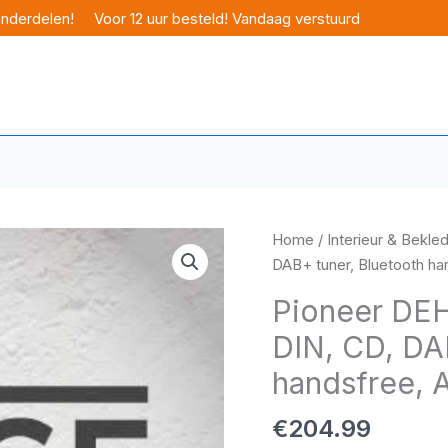
onderdelen!
Voor 12 uur besteld! Vandaag verstuurd
Home
/
Interieur & Bekle
DAB+ tuner, Bluetooth 
Pioneer DE
DIN, CD, DA
handsfree,
€
204.99