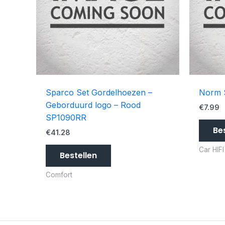
Sparco Set Gordelhoezen –
Norm 
Geborduurd logo – Rood
€
7.99
SP1090RR
Be
€
41.28
Car HIF
Bestellen
Comfort