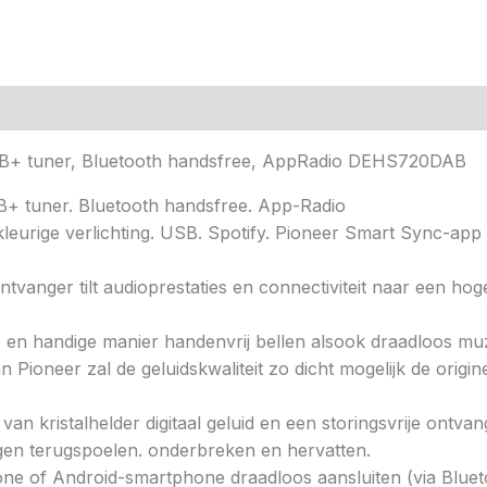
B+ tuner, Bluetooth handsfree, AppRadio DEHS720DAB
+ tuner. Bluetooth handsfree. App-Radio
eurige verlichting. USB. Spotify. Pioneer Smart Sync-app
nger tilt audioprestaties en connectiviteit naar een hoger
ige en handige manier handenvrij bellen alsook draadloos 
Pioneer zal de geluidskwaliteit zo dicht mogelijk de origi
an kristalhelder digitaal geluid en een storingsvrije ontva
ngen terugspoelen. onderbreken en hervatten.
of Android-smartphone draadloos aansluiten (via Blueto