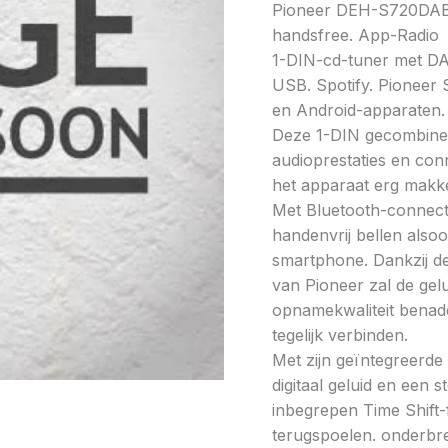
Pioneer DEH-S720DAB 
handsfree. App-Radio
1-DIN-cd-tuner met DAB
USB. Spotify. Pioneer
en Android-apparaten.
Deze 1-DIN gecombinee
audioprestaties en conn
het apparaat erg makke
Met Bluetooth-connecti
handenvrij bellen als
smartphone. Dankzij d
van Pioneer zal de gelui
opnamekwaliteit benade
tegelijk verbinden.
Met zijn geïntegreerde
digitaal geluid en een 
inbegrepen Time Shift-
terugspoelen. onderbr