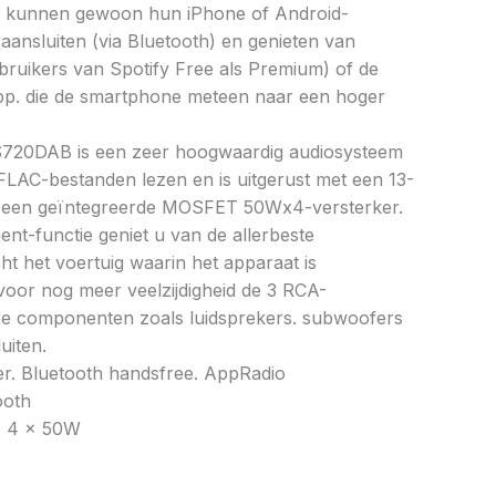
 kunnen gewoon hun iPhone of Android-
ansluiten (via Bluetooth) en genieten van
bruikers van Spotify Free als Premium) of de
p. die de smartphone meteen naar een hoger
-S720DAB is een zeer hoogwaardig audiosysteem
FLAC-bestanden lezen en is uitgerust met een 13-
n een geïntegreerde MOSFET 50Wx4-versterker.
ent-functie geniet u van de allerbeste
cht het voertuig waarin het apparaat is
 voor nog meer veelzijdigheid de 3 RCA-
re componenten zoals luidsprekers. subwoofers
uiten.
. Bluetooth handsfree. AppRadio
ooth
: 4 x 50W