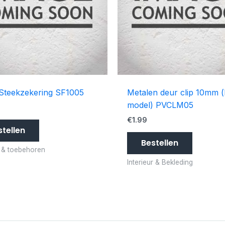
Steekzekering SF1005
Metalen deur clip 10mm (
model) PVCLM05
€
1.99
stellen
Bestellen
I & toebehoren
Interieur & Bekleding