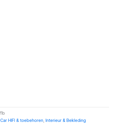
f1b
,
Car HIFI & toebehoren
,
Interieur & Bekleding