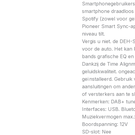
Smartphonegebruikers
smartphone draadloos a
Spotify (zowel voor ge
Pioneer Smart Sync-ap
niveau tilt.
Vergis u niet. de DEH
voor de auto. Het kan 
bands grafische EQ e
Dankzij de Time Alignm
geluidskwaliteit. ongea
geïnstalleerd. Gebruik
aansluitingen om ande
of versterkers aan te sl
Kenmerken: DAB+ tuner
Interfaces: USB. Bluet
Muziekvermogen max.
Boordspanning: 12V
SD-slot: Nee