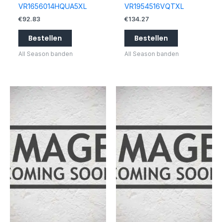
VR1656014HQUA5XL
VR1954516VQTXL
€
92.83
€
134.27
Bestellen
Bestellen
All Season banden
All Season banden