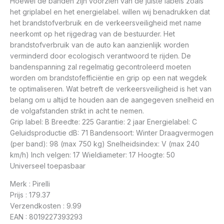
Hoewel de banden zijn voorzien van de juiste labels zoals
het griplabel en het energielabel. willen wij benadrukken dat
het brandstofverbruik en de verkeersveiligheid met name
neerkomt op het rijgedrag van de bestuurder. Het
brandstofverbruik van de auto kan aanzienlijk worden
verminderd door ecologisch verantwoord te rijden. De
bandenspanning zal regelmatig gecontroleerd moeten
worden om brandstofefficiëntie en grip op een nat wegdek
te optimaliseren. Wat betreft de verkeersveiligheid is het van
belang om u altijd te houden aan de aangegeven snelheid en
de volgafstanden strikt in acht te nemen.
Grip label: B Breedte: 225 Garantie: 2 jaar Energielabel: C
Geluidsproductie dB: 71 Bandensoort: Winter Draagvermogen
(per band): 98 (max 750 kg) Snelheidsindex: V (max 240
km/h) Inch velgen: 17 Wieldiameter: 17 Hoogte: 50
Universeel toepasbaar
Merk : Pirelli
Prijs : 179.37
Verzendkosten : 9.99
EAN : 8019227393293