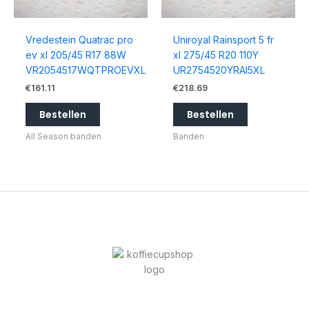
Vredestein Quatrac pro
Uniroyal Rainsport 5 fr
ev xl 205/45 R17 88W
xl 275/45 R20 110Y
VR2054517WQTPROEVXL
UR2754520YRAI5XL
€
161.11
€
218.69
Bestellen
Bestellen
All Season banden
Banden