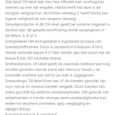
Grip label: Dit label laat zien hoe efficiënt een voertuig kan
remmen op een nat wegdek. Hierbij heeft het label A de
hoogste veiligheid en de kortste remweg. E heeft hierbij een
lagere veiligheid en een langere remweg
Geluidsproductie in dB: Dit label geeft het externe rolgeluid in
decibel aan. de geluidsclassificering wordt aangegeven in
de letters A. B of C.
Energielabel: Het energielabel is ingedeeld op basis van
brandstofefficiëntie. Deze is verdeeld in 5 klassen: A tot E.
Hierbij verbruikt klasse A 0.1 liter minder dan een band met de
klasse B per 100 kilometer.&nbsp:
Snelheidsindex: Dit label geeft de maximale snelheid wat mag
worden gereden met de band aan. Hiervoor houdt u de
maximale snelheid aan dat bij uw auto is opgegeven.
Sneeuwlogo: Dit label toont aan of de banden geschikt zijn
voor met ijs en sneeuw bedekt wegdek. Deze banden zijn
enkel geschikt bij winterse omstandigheden. Het gebruik van
winterbanden in minder strenge weersomstandigheden kan
leiden tot slechtere prestaties (grip. wegligging en
slijtage).&nbsp:
Brandstofverbruik & veiligheid