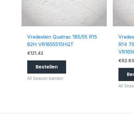
Vredestein Quatrac 185/55 R15
Vredes
82H VR1855515HQT
R14 7
VR165
€
121.42
€
92.8
Bestellen
Be
All Season banden
All Sea