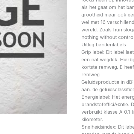
als het gaat om het ba
grootheid maar ook ee
wel met 16 verschillen
wereld. Zoals hun slo
nothing without contro
Uitleg bandenlabels
Grip label: Dit label l
een nat wegdek. Hierbij
kortste remweg. E heeft
remweg
Geluidsproductie in dB: 
aan. de geluidsclassifi
Energielabel: Het energ
brandstofefficiÃ«ntie. D
verbruikt klasse A 0.1 
kilometer.
Snelheidsindex: Dit la