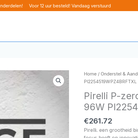
onderdelen!
Voor 12 uur besteld! Vandaag verstuurd
Home
/
Onderstel & Aandr
PI2254519WPZ4BRFTXL
Pirelli P-zer
96W PI225
€
261.72
Pirelli. een grootheid 
focus heeft op innovati