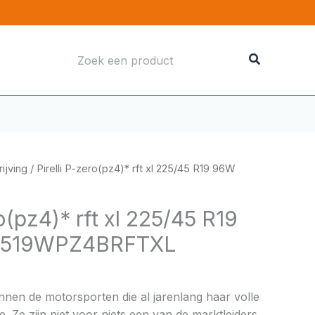
Zoeken
naar:
ijving
/ Pirelli P-zero(pz4)* rft xl 225/45 R19 96W
o(pz4)* rft xl 225/45 R19
4519WPZ4BRFTXL
binnen de motorsporten die al jarenlang haar volle
e. Ze zijn niet voor niets een van de marktleiders