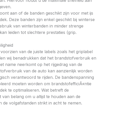
an. Hiervoor houdt u de maximale snelheid aan
geven.
oont aan of de banden geschikt zijn voor met ijs
k. Deze banden zijn enkel geschikt bij winterse
ebruik van winterbanden in minder strenge
 leiden tot slechtere prestaties (grip.
ligheid
oorzien van de juiste labels zoals het griplabel
illen wij benadrukken dat het brandstofverbruik en
met name neerkomt op het rijgedrag van de
tofverbruik van de auto kan aanzienlijk worden
gisch verantwoord te rijden. De bandenspanning
oleerd moeten worden om brandstofefficiÃ«ntie
dek te optimaliseren. Wat betreft de
et van belang om u altijd te houden aan de
 de volgafstanden strikt in acht te nemen.