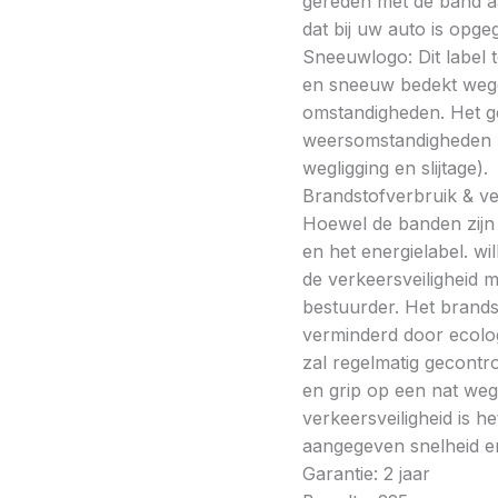
gereden met de band a
dat bij uw auto is opge
Sneeuwlogo: Dit label t
en sneeuw bedekt wegde
omstandigheden. Het g
weersomstandigheden kan
wegligging en slijtage).
Brandstofverbruik & vei
Hoewel de banden zijn v
en het energielabel. w
de verkeersveiligheid 
bestuurder. Het brands
verminderd door ecolo
zal regelmatig gecontr
en grip op een nat weg
verkeersveiligheid is h
aangegeven snelheid en
Garantie: 2 jaar