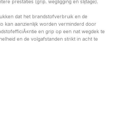
 prestaties (grip. wegligging en slijtage).
drukken dat het brandstofverbruik en de
to kan aanzienlijk worden verminderd door
stofefficiÃ«ntie en grip op een nat wegdek te
elheid en de volgafstanden strikt in acht te