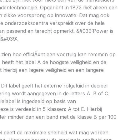
ndentechnologie. Opgericht in 1872 niet alleen een
n dikke voorsprong op innovatie. Dat mag ook
de onderzoekscentra verspreidt over de hele
gan passend en terecht opmerkt. &#039:Power is
l&#039:.
aat zien hoe efficiÃ«nt een voertuig kan remmen op
 heeft het label A de hoogste veiligheid en de
 hierbij een lagere veiligheid en een langere
Dit label geeft het externe rolgeluid in decibel
cering wordt aangegeven in de letters A. B of C.
ielabel is ingedeeld op basis van
eze is verdeeld in 5 klassen: A tot E. Hierbij
liter minder dan een band met de klasse B per 100
bel geeft de maximale snelheid wat mag worden