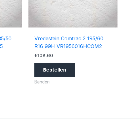
35/50
Vredestein Comtrac 2 195/60
5
R16 99H VR1956016HCOM2
€
108.60
Bestellen
Banden