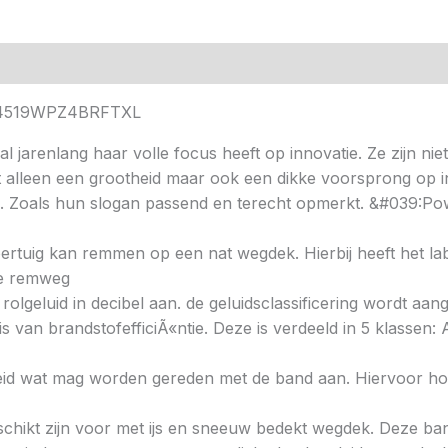
2254519WPZ4BRFTXL
al jarenlang haar volle focus heeft op innovatie. Ze zijn nie
t alleen een grootheid maar ook een dikke voorsprong op i
. Zoals hun slogan passend en terecht opmerkt. &#039:Pow
 voertuig kan remmen op een nat wegdek. Hierbij heeft het l
ere remweg
 rolgeluid in decibel aan. de geluidsclassificering wordt aan
s van brandstofefficiÃ«ntie. Deze is verdeeld in 5 klassen: A 
heid wat mag worden gereden met de band aan. Hiervoor hou
chikt zijn voor met ijs en sneeuw bedekt wegdek. Deze band