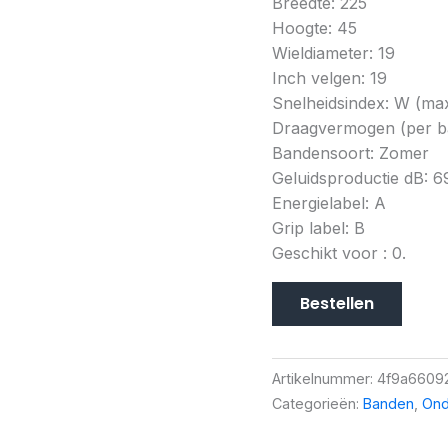
Breedte: 225
Hoogte: 45
Wieldiameter: 19
Inch velgen: 19
Snelheidsindex: W (ma
Draagvermogen (per ba
Bandensoort: Zomer
Geluidsproductie dB: 6
Energielabel: A
Grip label: B
Geschikt voor : 0.
Bestellen
Artikelnummer:
4f9a6609
Categorieën:
Banden
,
Ond