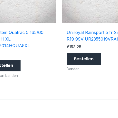
tein Quatrac 5 165/60
Uniroyal Rainsport 5 fr 2
9H XL
R19 99V UR2355019VRAI
6014HQUA5XL
€
153.25
3
Bestellen
stellen
Banden
son banden