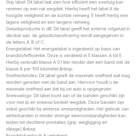
Grip label: Dit label laat zien hoe efficiënt een voertuig kan
remmen op een nat wegdek. Hierbij heeft het label A de
hoogste veiligheid en de kortste remweg. E heeft hierbij een
lagere veiligheid en een langere remweg
Geluidsproductie in dB: Dit label geeft het externe rolgeluid in
decibel aan. de geluidsclassificering wordt aangegeven in
de letters A. B of C.
Energielabel: Het energielabel is ingedeeld op basis van
brandstofefficiëntie. Deze is verdeeld in 5 klassen: A tot E.
Hierbij verbruikt klasse A 0.1 liter minder dan een band met de
klasse B per 100 kilometer.&nbsp:
Snelheidsindex: Dit label geeft de maximale snelheid wat mag
worden gereden met de band aan. Hiervoor houdt u de
maximale snelheid aan dat bij uw auto is opgegeven.
Sneeuwlogo: Dit label toont aan of de banden geschikt zijn
voor met ijs en sneeuw bedekt wegdek. Deze banden zijn
enkel geschikt bij winterse omstandigheden. Het gebruik van
winterbanden in minder strenge weersomstandigheden kan
leiden tot slechtere prestaties (grip. wegligging en
slijtage).&nbsp:
Brandstofverbruik & veiligheid