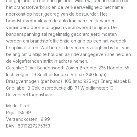
het griplabel en het energielabel. willen wij benadrukken dat
het brandstofverbruik en de verkeersveiligheid met name
neerkomt op het rijgedrag van de bestuurder. Het
brandstofverbruik van de auto kan aanzienlijk worden
verminderd door ecologisch verantwoord te rijden. De
bandenspanning zal regelmatig gecontroleerd moeten
worden om brandstofefficiëntie en grip op een nat wegdek
te optimaliseren. Wat betreft de verkeersveiligheid is het van
belang om u altijd te houden aan de aangegeven snelheid en
de volgafstanden strikt in acht te nemen.
Garantie: 2 jaar Bandensoort: Zomer Breedte: 235 Hoogte: 55
Inch velgen: 19 Snelheidsindex: V (max 240 km/h)
Draagvermogen (per band): 105 (max 925 kg) Energielabel: B
Grip label: B Geluidsproductie dB: 71 Wieldiameter: 19
Universeel toepasbaar
Merk : Pirelli
Prijs : 185.99
Verzendkosten : 9.99
EAN : 8019227275353