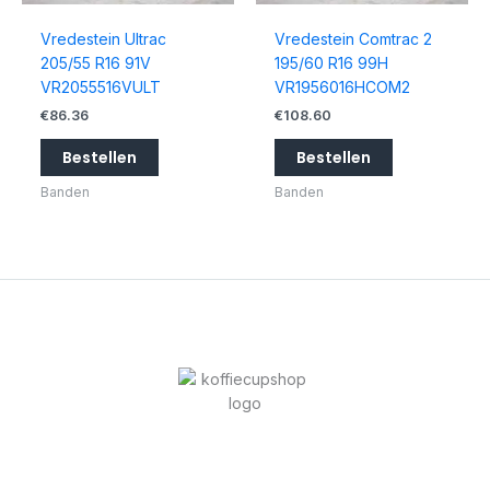
Vredestein Ultrac
Vredestein Comtrac 2
205/55 R16 91V
195/60 R16 99H
VR2055516VULT
VR1956016HCOM2
€
86.36
€
108.60
Bestellen
Bestellen
Banden
Banden