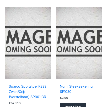
Sparco Sportstoel R333
Norm Steekzekering
Zwart/Grijs
SF1030
(Verstelbaar) SP9011GR
€
7.99
€
529.16