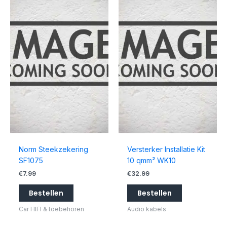
Norm Steekzekering
Versterker Installatie Kit
SF1075
10 qmm² WK10
€
7.99
€
32.99
Bestellen
Bestellen
Car HIFI & toebehoren
Audio kabels