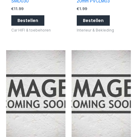
SMD030
20mm PVCLM03
€
11.99
€
1.99
Bestellen
Bestellen
Car HIFI & toebehoren
Interieur & Bekleding