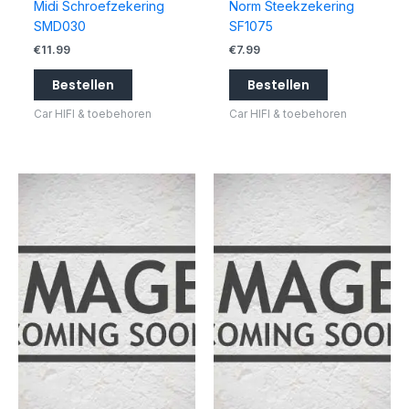
Midi Schroefzekering
Norm Steekzekering
SMD030
SF1075
€
11.99
€
7.99
Bestellen
Bestellen
Car HIFI & toebehoren
Car HIFI & toebehoren