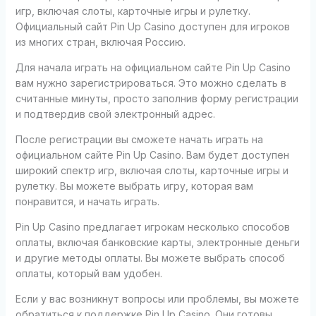
игр, включая слоты, карточные игры и рулетку.
Официальный сайт Pin Up Casino доступен для игроков
из многих стран, включая Россию.
Для начала играть на официальном сайте Pin Up Casino
вам нужно зарегистрироваться. Это можно сделать в
считанные минуты, просто заполнив форму регистрации
и подтвердив свой электронный адрес.
После регистрации вы сможете начать играть на
официальном сайте Pin Up Casino. Вам будет доступен
широкий спектр игр, включая слоты, карточные игры и
рулетку. Вы можете выбрать игру, которая вам
понравится, и начать играть.
Pin Up Casino предлагает игрокам несколько способов
оплаты, включая банковские карты, электронные деньги
и другие методы оплаты. Вы можете выбрать способ
оплаты, который вам удобен.
Если у вас возникнут вопросы или проблемы, вы можете
обратиться к поддержке Pin Up Casino. Они готовы