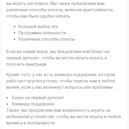
вы играть регулярно. Мы также предлагаем вам
различные способы оплаты, включая криптовалюты,
чтобы вам было удобно играть.
Большой выбор игр
Программа лояльности
Различные способы оплаты
Если вы новый игрок, мы предлагаем вам бонус на
первый депозит, чтобы вы могли начать играть и
получать выигрыши.
Кроме того, у нас есть команда поддержки, которая
работает круглосуточно, чтобы помочь вам в любое
время, если у вас возникнут вопросы или проблемы.
Бонус на первый депозит
Команда поддержки
Также, мы предлагаем вам возможность играть на
мобильном устройстве, чтобы вы могли играть в любое
время и в любом месте.