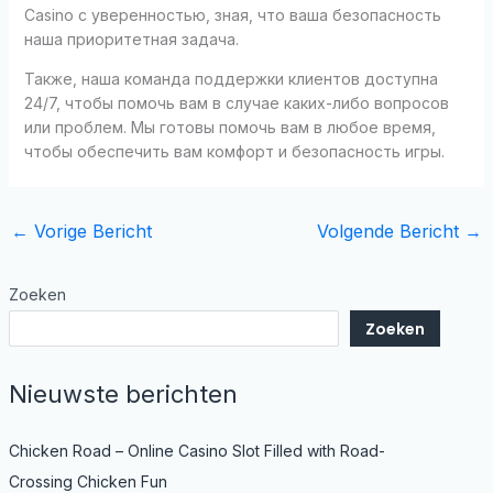
Casino с уверенностью, зная, что ваша безопасность
наша приоритетная задача.
Также, наша команда поддержки клиентов доступна
24/7, чтобы помочь вам в случае каких-либо вопросов
или проблем. Мы готовы помочь вам в любое время,
чтобы обеспечить вам комфорт и безопасность игры.
←
Vorige Bericht
Volgende Bericht
→
Zoeken
Zoeken
Nieuwste berichten
Chicken Road – Online Casino Slot Filled with Road-
Crossing Chicken Fun