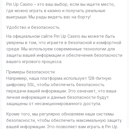
Pin Up Casino – это ваш выбор, если вы ищете место,
где можно играть в казино и получать реальные
выигрыши. Мы рады видеть вас на борту!
Удобство и безопасность
На официальном сайте Pin Up Casino вы можете быть
уверены в том, что играете в безопасной и комфортной
среде. Мы используем современные технологии для
защиты вашей информации и обеспечения безопасности
вашего игрового процесса.
Примеры безопасности
Например, наша платформа использует 128-битную
шифровку SSL, чтобы обеспечить безопасность
передачи вашей информации. Это означает, что ваша
личная информация и данные безопасности будут
защищены от несанкционированного доступа.
Кроме того, мы регулярно обновляем наши системы
безопасности, чтобы обеспечить максимальную защиту
вашей информации. Это позволяет вам играть в Pin Up