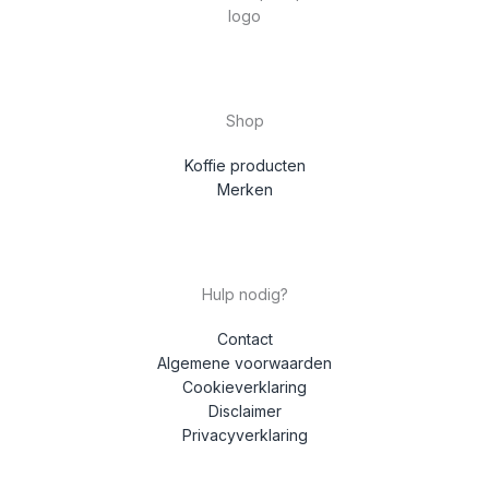
Shop
Koffie producten
Merken
Hulp nodig?
Contact
Algemene voorwaarden
Cookieverklaring
Disclaimer
Privacyverklaring