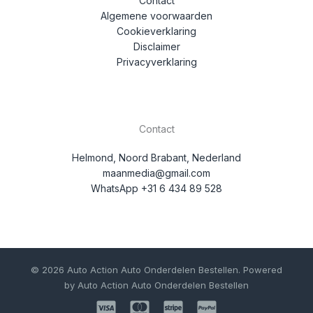
Contact
Algemene voorwaarden
Cookieverklaring
Disclaimer
Privacyverklaring
Contact
Helmond, Noord Brabant, Nederland
maanmedia@gmail.com
WhatsApp +31 6 434 89 528
© 2026 Auto Action Auto Onderdelen Bestellen. Powered
by Auto Action Auto Onderdelen Bestellen