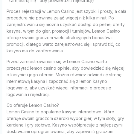
“Zarejestruj się”, aby potwierdzić rejestrację.
Proces rejestracji w Lemon Casino jest szybki i prosty, a cała
procedura nie powinna zająć więcej niż kilka minut. Po
zarejestrowaniu się można uzyskać dostęp do pełnej oferty
kasyna, w tym do gier, promocji i turniejów. Lemon Casino
oferuje swoim graczom wiele atrakcyjnych bonusów i
promocji, dlatego warto zarejestrować się i sprawdzić, co
kasyno ma do zaoferowania.
Przed zarejestrowaniem się w Lemon Casino warto
przeczytać lemon casino opinie, aby dowiedzieć się więcej
o kasynie i jego ofercie. Można również odwiedzić stronę
internetową kasyna i zapoznać się z lemon kasyno
logowanie, aby uzyskać więcej informacji o procesie
logowania i rejestracji.
Co oferuje Lemon Casino?
Lemon Casino to popularne kasyno internetowe, które
oferuje swoim graczom szeroki wybór gier, w tym sloty, gry
karciane i gry stołowe. Kasyno współpracuje z najlepszymi
dostawcami oprogramowania, aby zapewnić graczom