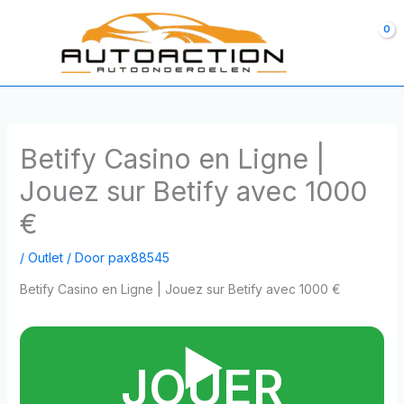
Ga
naar
de
inhoud
Betify Casino en Ligne |
Jouez sur Betify avec 1000
€
/
Outlet
/ Door
pax88545
Betify Casino en Ligne | Jouez sur Betify avec 1000 €
▶️
JOUER