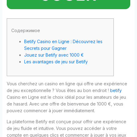
Содержимое
Betify Casino en Ligne : Découvrez les
Secrets pour Gagner
Jouez sur Betify avec 1000 €
Les avantages de jeu sur Betify
Vous cherchez un casino en ligne qui offre une expérience
de jeu exceptionnelle ? Vous êtes au bon endroit !
betify
Casino en Ligne est le choix idéal pour les amateurs de jeu
de hasard. Avec une offre de bienvenue de 1000 €, vous
pouvez commencer à jouer immédiatement.
La plateforme Betify est conçue pour offrir une expérience
de jeu fluide et intuitive. Vous pouvez accéder à votre
compte en quelques clics et commencer à jouer à vos jeux