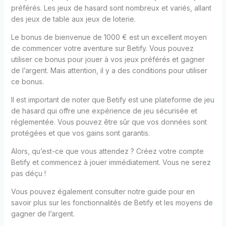
préférés. Les jeux de hasard sont nombreux et variés, allant
des jeux de table aux jeux de loterie.
Le bonus de bienvenue de 1000 € est un excellent moyen
de commencer votre aventure sur Betify. Vous pouvez
utiliser ce bonus pour jouer à vos jeux préférés et gagner
de l’argent. Mais attention, il y a des conditions pour utiliser
ce bonus.
Il est important de noter que Betify est une plateforme de jeu
de hasard qui offre une expérience de jeu sécurisée et
réglementée. Vous pouvez être sûr que vos données sont
protégées et que vos gains sont garantis.
Alors, qu’est-ce que vous attendez ? Créez votre compte
Betify et commencez à jouer immédiatement. Vous ne serez
pas déçu !
Vous pouvez également consulter notre guide pour en
savoir plus sur les fonctionnalités de Betify et les moyens de
gagner de l’argent.