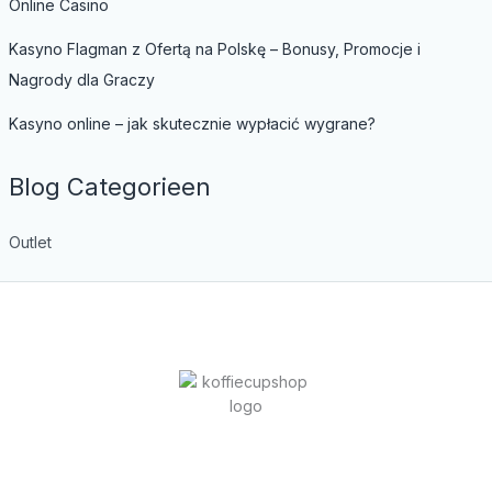
Online Casino
Kasyno Flagman z Ofertą na Polskę – Bonusy, Promocje i
Nagrody dla Graczy
Kasyno online – jak skutecznie wypłacić wygrane?
Blog Categorieen
Outlet