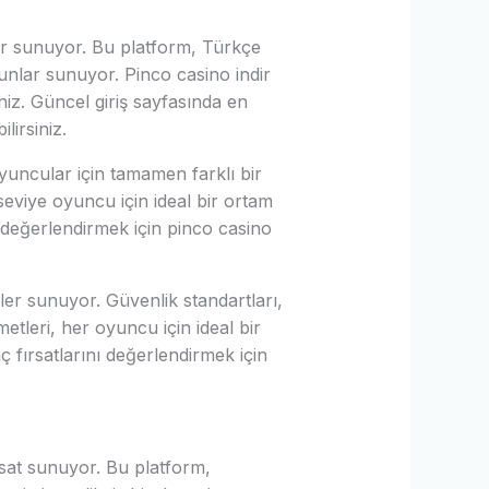
ar sunuyor. Bu platform, Türkçe
yunlar sunuyor. Pinco casino indir
iz. Güncel giriş sayfasında en
lirsiniz.
yuncular için tamamen farklı bir
eviye oyuncu için ideal bir ortam
 değerlendirmek için pinco casino
ler sunuyor. Güvenlik standartları,
etleri, her oyuncu için ideal bir
fırsatlarını değerlendirmek için
rsat sunuyor. Bu platform,