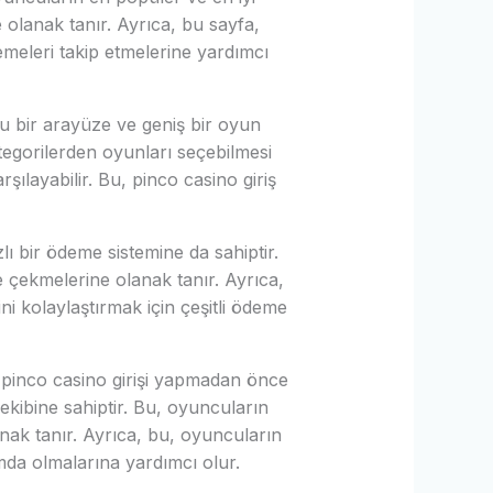
 olanak tanır. Ayrıca, bu sayfa,
lemeleri takip etmelerine yardımcı
tu bir arayüze ve geniş bir oyun
ategorilerden oyunları seçebilmesi
rşılayabilir. Bu, pinco casino giriş
lı bir ödeme sistemine da sahiptir.
e çekmelerine olanak tanır. Ayrıca,
ini kolaylaştırmak için çeşitli ödeme
n pinco casino girişi yapmadan önce
 ekibine sahiptir. Bu, oyuncuların
anak tanır. Ayrıca, bu, oyuncuların
mda olmalarına yardımcı olur.