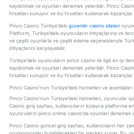
kaydolmak ve oyunları denemek yeterlidir. Pinco Casino
fırsatları sunuyor ve bu fırsatları kullanarak kazançlar e
Pinco Casino Türkiye’deki
güvenilir casino siteleri
oyuncu
Platform, Türkiye’deki oyuncuların ihtiyaçlarına ve ter
ve çeşitli oyunlarla ve çeşitli ödeme seçenekleriyle Tür
ihtiyaçlarını karşılayabilir.
Türkiye’deki oyuncuların pinco casino ile ilgili en iyi de
kaydolmak ve oyunları denemek yeterlidir. Pinco Casino
fırsatları sunuyor ve bu fırsatları kullanarak kazançlar e
Pinco Casino’nun Türkiye’deki hizmetleri ve avantajları
Pinco Casino’nun Türkiye’deki hizmetleri, oyuncular içi
Casino giriş sayfası, kullanıcıların kolayca platforma eri
oyuncuların pinco online casino’da oyunları denemek içi
Pinco Casino güncel giriş sayfası, kullanıcıların her z
promosyonları bulabilecekleri bir merkez sunar. Bu, oy