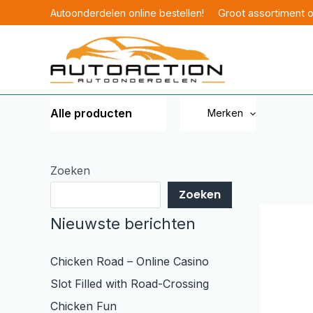
Ga
Groot assortiment 
Autoonderdelen online bestellen!
naar
de
inhoud
Alle producten
Merken
Zoeken
Zoeken
Nieuwste berichten
Chicken Road – Online Casino
Slot Filled with Road-Crossing
Chicken Fun