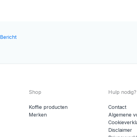
Bericht
Shop
Hulp nodig?
Koffie producten
Contact
Merken
Algemene v
Cookieverkl
Disclaimer