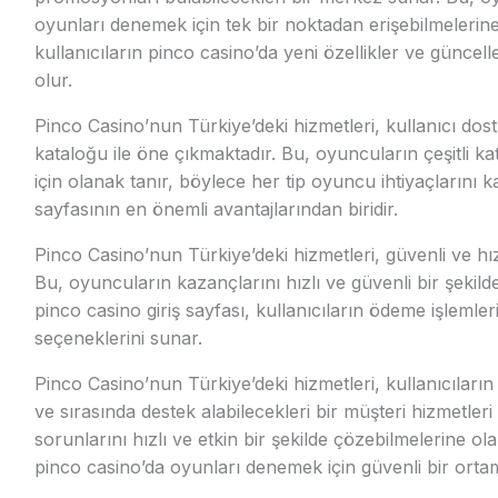
oyunları denemek için tek bir noktadan erişebilmelerine
kullanıcıların pinco casino’da yeni özellikler ve güncel
olur.
Pinco Casino’nun Türkiye’deki hizmetleri, kullanıcı dos
kataloğu ile öne çıkmaktadır. Bu, oyuncuların çeşitli k
için olanak tanır, böylece her tip oyuncu ihtiyaçlarını ka
sayfasının en önemli avantajlarından biridir.
Pinco Casino’nun Türkiye’deki hizmetleri, güvenli ve hız
Bu, oyuncuların kazançlarını hızlı ve güvenli bir şekild
pinco casino giriş sayfası, kullanıcıların ödeme işlemler
seçeneklerini sunar.
Pinco Casino’nun Türkiye’deki hizmetleri, kullanıcıları
ve sırasında destek alabilecekleri bir müşteri hizmetleri
sorunlarını hızlı ve etkin bir şekilde çözebilmelerine ol
pinco casino’da oyunları denemek için güvenli bir orta