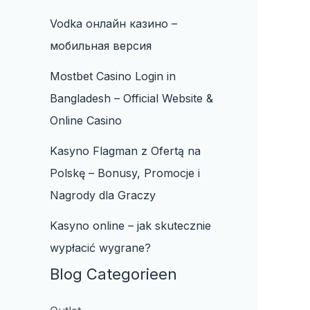
Vodka онлайн казино –
мобильная версия
Mostbet Casino Login in
Bangladesh – Official Website &
Online Casino
Kasyno Flagman z Ofertą na
Polskę – Bonusy, Promocje i
Nagrody dla Graczy
Kasyno online – jak skutecznie
wypłacić wygrane?
Blog Categorieen