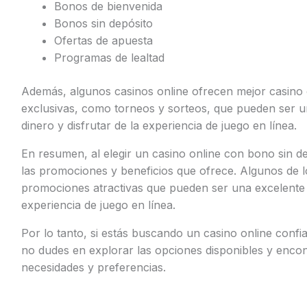
Bonos de bienvenida
Bonos sin depósito
Ofertas de apuesta
Programas de lealtad
Además, algunos casinos online ofrecen mejor casino o
exclusivas, como torneos y sorteos, que pueden ser 
dinero y disfrutar de la experiencia de juego en línea.
En resumen, al elegir un casino online con bono sin d
las promociones y beneficios que ofrece. Algunos de l
promociones atractivas que pueden ser una excelente 
experiencia de juego en línea.
Por lo tanto, si estás buscando un casino online confi
no dudes en explorar las opciones disponibles y encon
necesidades y preferencias.