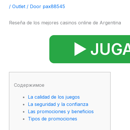
/
Outlet
/ Door
pax88545
Reseña de los mejores casinos online de Argentina
▶️ JUG
Содержимое
La calidad de los juegos
La seguridad y la confianza
Las promociones y beneficios
Tipos de promociones