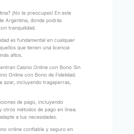
tina? ¡No te preocupes! En este
 de Argentina, donde podrás
on tranquilidad.
idad es fundamental en cualquier
quellos que tienen una licencia
más altos.
cuentran Casino Online con Bono Sin
ino Online con Bono de Fidelidad.
e azar, incluyendo tragaperras,
ciones de pago, incluyendo
 y otros métodos de pago en línea.
adapte a tus necesidades.
no online confiable y seguro en