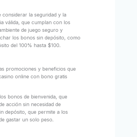
e considerar la seguridad y la
ia válida, que cumplan con los
ambiente de juego seguro y
echar los bonos sin depósito, como
ósito del 100% hasta $100.
 las promociones y beneficios que
casino online con bono gratis
los bonos de bienvenida, que
de acción sin necesidad de
in depósito, que permite a los
de gastar un solo peso.