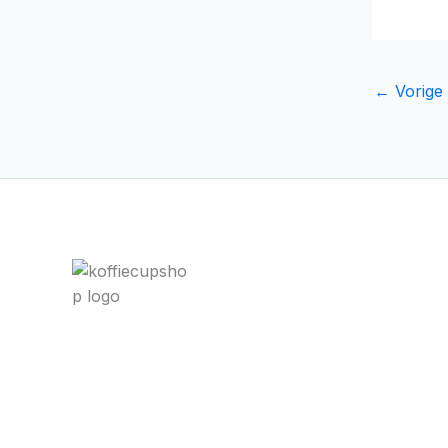
←
Vorige 