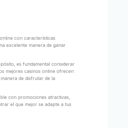
nline con características
una excelente manera de ganar
epósito, es fundamental considerar
os mejores casinos online ofrecen
manera de disfrutar de la
able con promociones atractivas,
trar el que mejor se adapte a tus