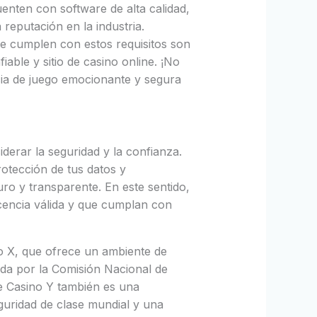
uenten con software de alta calidad,
reputación en la industria.
ue cumplen con estos requisitos son
iable y sitio de casino online. ¡No
ncia de juego emocionante y segura
iderar la seguridad y la confianza.
rotección de tus datos y
ro y transparente. En este sentido,
cencia válida y que cumplan con
o X, que ofrece un ambiente de
tida por la Comisión Nacional de
e Casino Y también es una
guridad de clase mundial y una