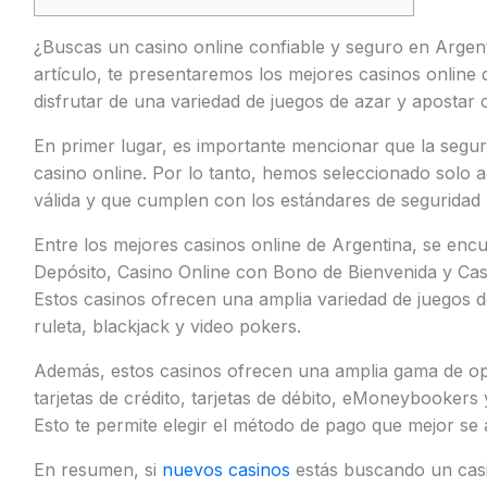
¿Buscas un casino online confiable y seguro en Argen
artículo, te presentaremos los mejores casinos online
disfrutar de una variedad de juegos de azar y apostar c
En primer lugar, es importante mencionar que la segur
casino online. Por lo tanto, hemos seleccionado solo a
válida y que cumplen con los estándares de seguridad 
Entre los mejores casinos online de Argentina, se en
Depósito, Casino Online con Bono de Bienvenida y Cas
Estos casinos ofrecen una amplia variedad de juegos d
ruleta, blackjack y video pokers.
Además, estos casinos ofrecen una amplia gama de op
tarjetas de crédito, tarjetas de débito, eMoneybookers
Esto te permite elegir el método de pago que mejor se 
En resumen, si
nuevos casinos
estás buscando un casi