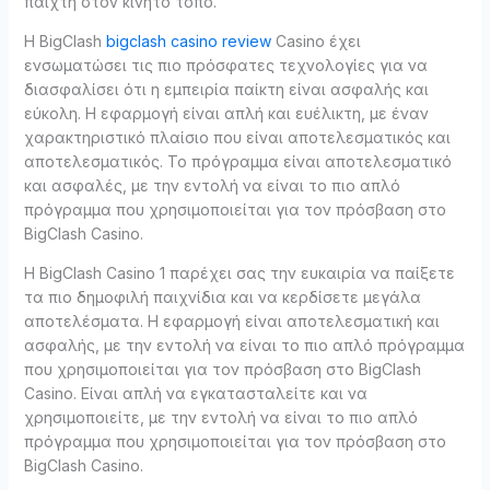
παίχτη στον κινητό τόπο.
Η BigClash
bigclash casino review
Casino έχει
ενσωματώσει τις πιο πρόσφατες τεχνολογίες για να
διασφαλίσει ότι η εμπειρία παίκτη είναι ασφαλής και
εύκολη. Η εφαρμογή είναι απλή και ευέλικτη, με έναν
χαρακτηριστικό πλαίσιο που είναι αποτελεσματικός και
αποτελεσματικός. Το πρόγραμμα είναι αποτελεσματικό
και ασφαλές, με την εντολή να είναι το πιο απλό
πρόγραμμα που χρησιμοποιείται για τον πρόσβαση στο
BigClash Casino.
Η BigClash Casino 1 παρέχει σας την ευκαιρία να παίξετε
τα πιο δημοφιλή παιχνίδια και να κερδίσετε μεγάλα
αποτελέσματα. Η εφαρμογή είναι αποτελεσματική και
ασφαλής, με την εντολή να είναι το πιο απλό πρόγραμμα
που χρησιμοποιείται για τον πρόσβαση στο BigClash
Casino. Είναι απλή να εγκατασταλείτε και να
χρησιμοποιείτε, με την εντολή να είναι το πιο απλό
πρόγραμμα που χρησιμοποιείται για τον πρόσβαση στο
BigClash Casino.