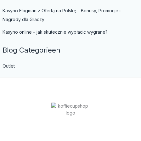
Kasyno Flagman z Ofertą na Polskę – Bonusy, Promocje i
Nagrody dla Graczy
Kasyno online – jak skutecznie wypłacić wygrane?
Blog Categorieen
Outlet